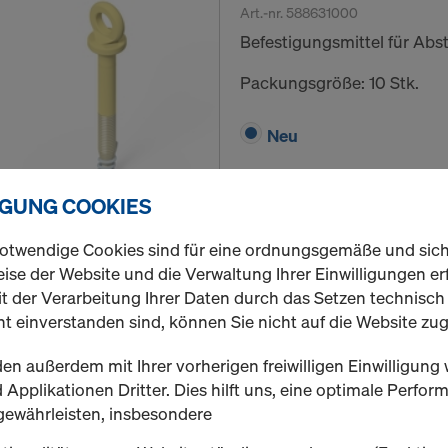
Art.-nr.
588631000
Befestigungsmittel für Abste
Packungsgröße: 10 Stk.
Neu
IGUNG COOKIES
Menge
otwendige Cookies sind für eine ordnungsgemäße und sic
ise der Website und die Verwaltung Ihrer Einwilligungen erf
t der Verarbeitung Ihrer Daten durch das Setzen technisc
Doka-Coil 16mm
t einverstanden sind, können Sie nicht auf die Website zug
Art.-nr.
588633000
en außerdem mit Ihrer vorherigen freiwilligen Einwilligung 
Verlorenes Spreizelement 
Applikationen Dritter. Dies hilft uns, eine optimale Perfo
Expressankers.
gewährleisten, insbesondere
Packungsgröße: 100 Stk.