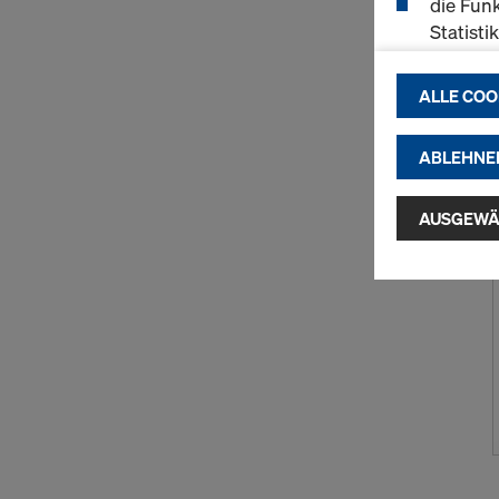
die Funk
Statisti
einen r
ermögli
ALLE COO
passend
(Market
ABLEHNE
Indem Sie au
Installatio
AUSGEWÄ
zustimmen" 
Cookies zu.
USA einherg
umfassen, di
Angemessen
Garantien n
hierauf. Hie
Zugriff durc
Überwachun
zur Verfügu