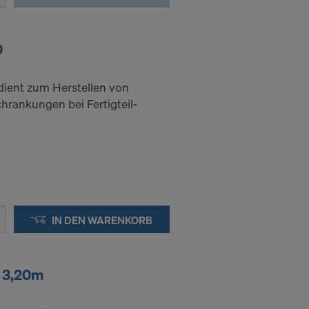
ssen, indem
ederzeit
0
kie
ient zum Herstellen von
rankungen bei Fertigteil-
kies
DER
IN DIE
IN DEN WARENKORB
e 3,20m