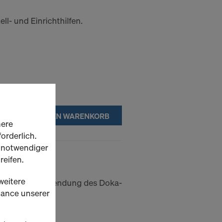
ll- und Einrichthilfen.
IN DEN WARENKORB
here
orderlich.
h notwendiger
reifen.
weitere
für Wiederverwendung des Doka-
rmance unserer