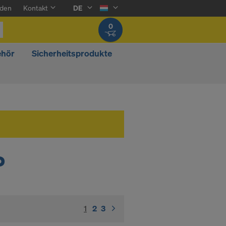
den
Kontakt
DE
0
ehör
Sicherheitsprodukte
P
1
(current)
2
3