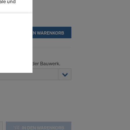
ale und
s zu
schalten
IN DEN WARENKORB
en Sie der
lte
ausgewählten
 an Schalung oder Bauwerk.
n wie die
Anbieter
enen
ng auch
 Daten dem
htsbehelfe
 ablehnen,
IN DEN WARENKORB