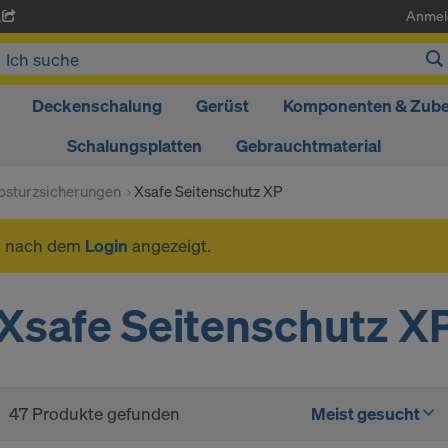
Anmel
A
Deckenschalung
Gerüst
Komponenten & Zub
Schalungsplatten
Gebrauchtmaterial
bsturzsicherungen
Xsafe Seitenschutz XP
n nach dem
Login
angezeigt.
Xsafe Seitenschutz X
47 Produkte gefunden
Meist gesucht