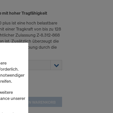
e mit hoher Tragfähigkeit
 plus ist eine hoch belastbare
t einer Tragkraft von bis zu 128
chtlicher Zulassung Z-8.312-868
n ist. Zusätzlich überzeugt die
nfachen Handhabung durch die
indeln.
here
orderlich.
h notwendiger
reifen.
weitere
rmance unserer
IN DEN WARENKORB