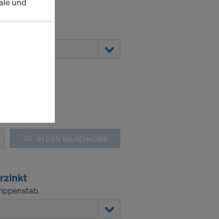
ale und
zinkt
s zu
rippenstab.
schalten
en Sie der
lte
ausgewählten
n wie die
Anbieter
IN DEN WARENKORB
enen
ng auch
 Daten dem
rzinkt
rippenstab.
htsbehelfe
 ablehnen,