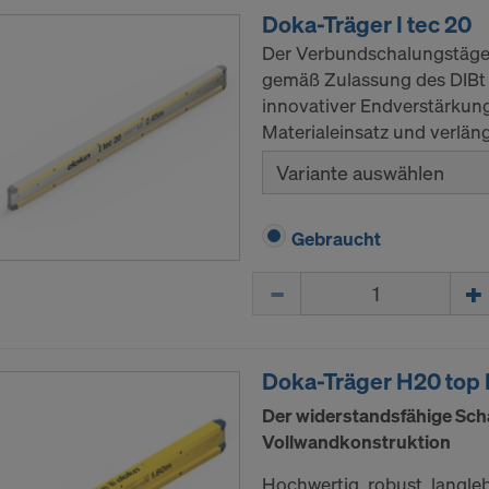
Doka-Träger I tec 20
Der Verbundschalungstäger 
gemäß Zulassung des DIBt 
innovativer Endverstärkung
Materialeinsatz und verlän
Variante auswählen
Gebraucht
Menge
Doka-Träger H20 top 
Der widerstandsfähige Sch
Vollwandkonstruktion
Hochwertig, robust, langle