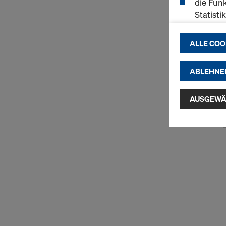
die Funk
Statisti
einen r
ermögli
ALLE COO
passend
(Market
ABLEHNE
Indem Sie au
Installatio
AUSGEWÄ
zustimmen" 
Cookies zu.
USA einherg
umfassen, di
Angemessen
Garantien n
hierauf. Hie
Zugriff durc
Überwachun
zur Verfügu