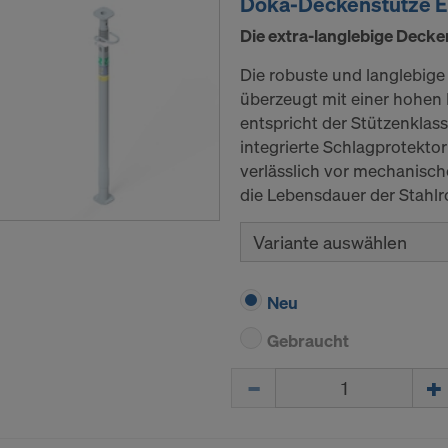
Doka-Deckenstütze E
Die extra-langlebige Decke
Die robuste und langlebig
überzeugt mit einer hohen
entspricht der Stützenklas
integrierte Schlagprotekto
verlässlich vor mechanisc
die Lebensdauer der Stahlro
Variante auswählen
Neu
Gebraucht
Menge