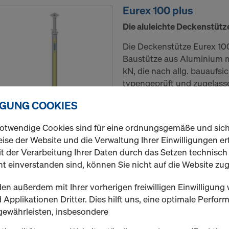
Eurex 100 plus
Die aluleichte Deckenstütz
Die Deckenstütze Eurex 100
Baustütze aus Aluminium mi
kN, die nach allg. bauaufsi
typengeprüft und zugelasse
Deckenstütze mit ihrer ei
IGUNG COOKIES
Schnellverstellung über Sp
otwendige Cookies sind für eine ordnungsgemäße und sic
Variante auswählen
ise der Website und die Verwaltung Ihrer Einwilligungen erf
t der Verarbeitung Ihrer Daten durch das Setzen technisc
Neu
t einverstanden sind, können Sie nicht auf die Website zug
Gebraucht
en außerdem mit Ihrer vorherigen freiwilligen Einwilligung 
Applikationen Dritter. Dies hilft uns, eine optimale Perfo
Menge
gewährleisten, insbesondere