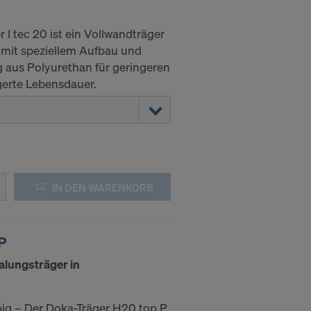
I tec 20 ist ein Vollwandträger
mit speziellem Aufbau und
 aus Polyurethan für geringeren
gerte Lebensdauer.
IN DEN WARENKORB
P
alungsträger in
big – Der Doka-Träger H20 top P