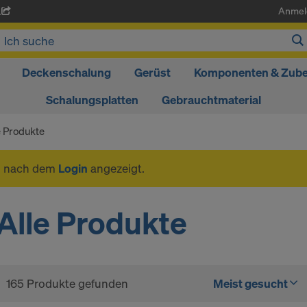
Anmel
A
Deckenschalung
Gerüst
Komponenten & Zub
Schalungsplatten
Gebrauchtmaterial
e Produkte
n nach dem
Login
angezeigt.
Alle Produkte
165 Produkte gefunden
Meist gesucht