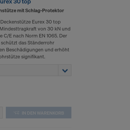
urex 30 top
nstütze mit Schlag-Protektor
e Deckenstütze Eurex 30 top
 Mindesttragkraft von 30 kN und
se C/E nach Norm EN 1065. Der
r schützt das Ständerrohr
hen Beschädigungen und erhöht
hrstütze signifikant.
IN DEN WARENKORB