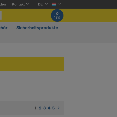
den
Kontakt
DE
0
ehör
Sicherheitsprodukte
1
(current)
2
3
4
5