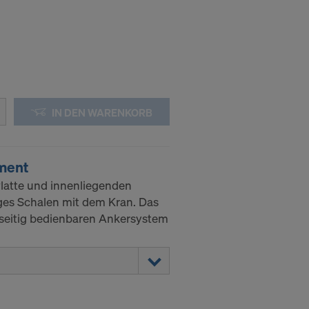
ssen, indem
ederzeit
kie
kies
IN DEN WARENKORB
DER
ement
IN DIE
latte und innenliegenden
iges Schalen mit dem Kran. Das
nseitig bedienbaren Ankersystem