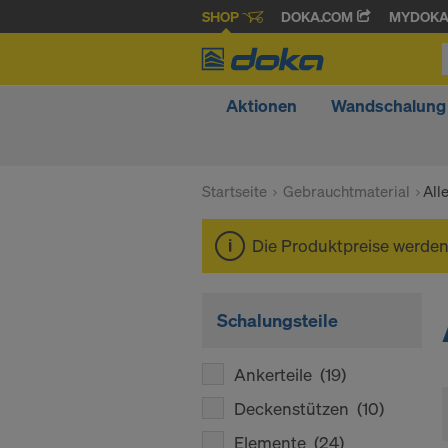
SHOP
DOKA.COM
MYDOK
Aktionen
Wandschalung
Startseite
Gebrauchtmaterial
All
Die Produktpreise werde
Schalungsteile
Ankerteile
(19)
Deckenstützen
(10)
Elemente
(24)