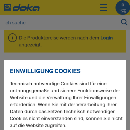
0
Die Produktpreise werden nach dem
Login
angezeigt.
Schalungsanker &
EINWILLIGUNG COOKIES
Konen
Technisch notwendige Cookies sind für eine
ordnungsgemäße und sichere Funktionsweise der
Website und die Verwaltung Ihrer Einwilligungen
erforderlich. Wenn Sie mit der Verarbeitung Ihrer
Daten durch das Setzen technisch notwendiger
1
(cur
103 Produkte gefunden
Cookies nicht einverstanden sind, können Sie nicht
auf die Website zugreifen.
Meist gesucht