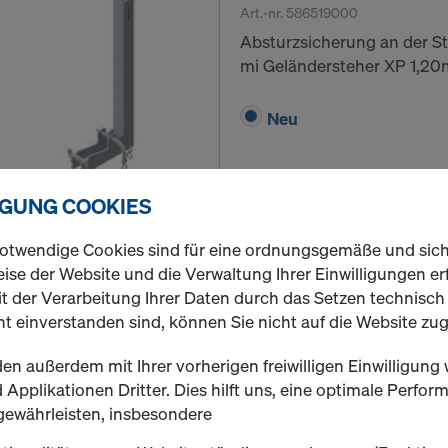
Art.-nr.
586519000
Absturzsicherung an der S
mi Geländersteher XP 1,20
Neu
IGUNG COOKIES
Menge
otwendige Cookies sind für eine ordnungsgemäße und sic
ise der Website und die Verwaltung Ihrer Einwilligungen erf
t der Verarbeitung Ihrer Daten durch das Setzen technisc
Dokadek-Längsgelän
t einverstanden sind, können Sie nicht auf die Website zug
Art.-nr.
586520000
en außerdem mit Ihrer vorherigen freiwilligen Einwilligung 
Absturzsicherung an der L
Applikationen Dritter. Dies hilft uns, eine optimale Perfo
Elementes mi Geländersteh
gewährleisten, insbesondere
Neu