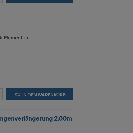
ssen, indem
ederzeit
kie
k-Elementen.
kies
DER
IN DIE
IN DEN WARENKORB
ngenverlängerung 2,00m