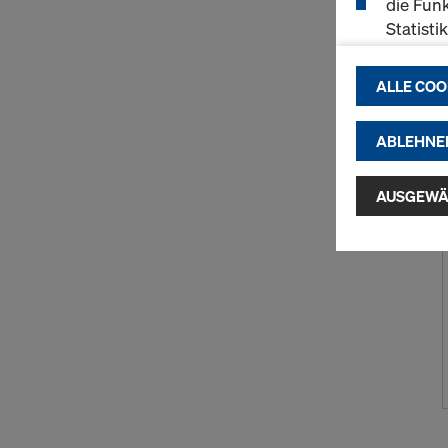
die Funk
Statisti
einen r
ermögli
ALLE COO
passend
(Market
ABLEHNE
Indem Sie au
Installatio
AUSGEWÄ
zustimmen" 
Cookies zu.
USA einherg
umfassen, di
Angemessen
Garantien n
hierauf. Hie
Zugriff durc
Überwachun
zur Verfügu