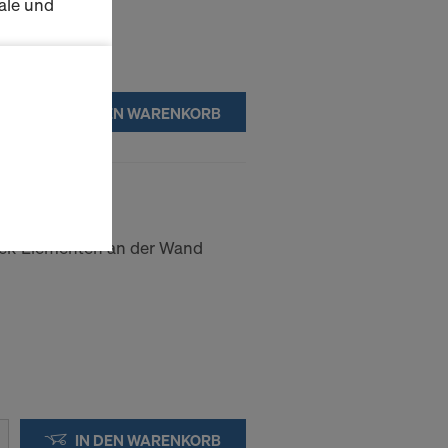
ale und
s zu
schalten
IN DEN WARENKORB
en Sie der
lte
ausgewählten
n wie die
ek-Elementen an der Wand
Anbieter
enen
ng auch
 Daten dem
htsbehelfe
 ablehnen,
IN DEN WARENKORB