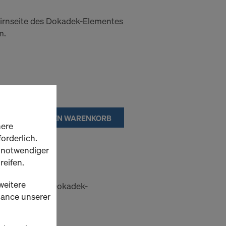
tirnseite des Dokadek-Elementes
m.
IN DEN WARENKORB
here
orderlich.
h notwendiger
derschuh
reifen.
weitere
ängsseite des Dokadek-
rmance unserer
er XP 1,20m.