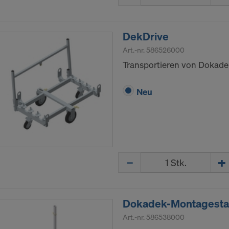
uf "Ablehnen" klicken oder Ihre Cookie-Einstellungen anpa
ie Einstellungen
am Ende dieser Website klicken und die
den Checkboxen verwenden. Sie können Ihre Einwilligung j
DekDrive
t Wirkung für die Zukunft widerrufen, indem Sie zB auf
Coo
Art.-nr.
586526000
en
am Ende dieser Website klicken.
Transportieren von Dokade
ormationen zu unseren Cookies finden Sie in unserer
zerklärung
.Wir bieten Ihnen auch die Möglichkeit, Ihre Coo
 (Erweiterte Cookie-Einstellungen).
Neu
E MIT DER VERARBEITUNG VON COOKIES UND 
TLUNG IHRER PERSONENBEZOGENEN DATEN 
VERSTANDEN?
Menge
Dokadek-Montagesta
Art.-nr.
586538000