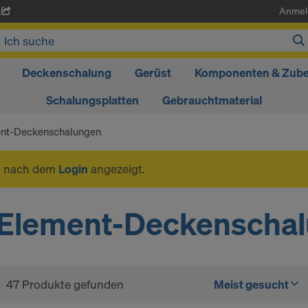
Anmel
A
Deckenschalung
Gerüst
Komponenten & Zub
Schalungsplatten
Gebrauchtmaterial
nt-Deckenschalungen
n nach dem
Login
angezeigt.
Element-Deckenscha
47 Produkte gefunden
Meist gesucht