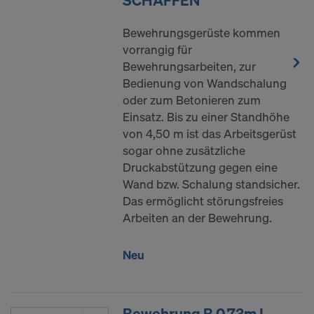
SCHAFFEN
Website klicken und die entsprechenden
Checkboxen verwenden. Sie können Ihre
Bewehrungsgerüste kommen
Einwilligung jederzeit grundlos mit Wirkung für die
vorrangig für
Zukunft widerrufen, indem Sie zB auf
Cookie
Bewehrungsarbeiten, zur
Einstellungen
am Ende dieser Website klicken.
Bedienung von Wandschalung
Weitere Informationen zu unseren Cookies finden
oder zum Betonieren zum
Sie in unserer
Datenschutzerklärung
.Wir bieten
Einsatz. Bis zu einer Standhöhe
Ihnen auch die Möglichkeit, Ihre Cookies
von 4,50 m ist das Arbeitsgerüst
auszuwählen (Erweiterte Cookie-Einstellungen).
sogar ohne zusätzliche
Druckabstützung gegen eine
SIND SIE MIT DER VERARBEITUNG
Wand bzw. Schalung standsicher.
VON COOKIES UND DER
Das ermöglicht störungsfreies
ÜBERMITTLUNG IHRER
Arbeiten an der Bewehrung.
PERSONENBEZOGENEN DATEN IN
DIE USA EINVERSTANDEN?
Neu
Bewehrung B 0,73m L