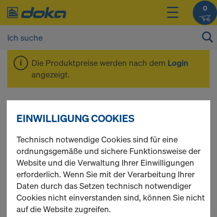
0
Die Produktpreise werden nach dem
Login
angezeigt.
Bewehrungsgerüst
EINWILLIGUNG COOKIES
Technisch notwendige Cookies sind für eine
In dieser Kategorie finden Sie eine Vielzahl Ringlock
ordnungsgemäße und sichere Funktionsweise der
Paketen, die Ihren Bedürfnissen entsprechen könnten.
Website und die Verwaltung Ihrer Einwilligungen
Um eine detaillierte Übersicht und weitere
erforderlich. Wenn Sie mit der Verarbeitung Ihrer
Informationen zu erhalten, klicken Sie bitte hier.
Daten durch das Setzen technisch notwendiger
Cookies nicht einverstanden sind, können Sie nicht
auf die Website zugreifen.
1
(cur
36 Produkte gefunden