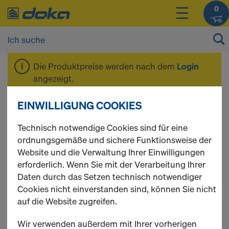
0
Die Produktpreise werden nach dem
Login
angezeigt.
EINWILLIGUNG COOKIES
Sichtbeton
Technisch notwendige Cookies sind für eine
ordnungsgemäße und sichere Funktionsweise der
Website und die Verwaltung Ihrer Einwilligungen
erforderlich. Wenn Sie mit der Verarbeitung Ihrer
5 Produkte gefunden
Daten durch das Setzen technisch notwendiger
Cookies nicht einverstanden sind, können Sie nicht
Meist gesucht
auf die Website zugreifen.
Bauklebeband PVC 50mm
Wir verwenden außerdem mit Ihrer vorherigen