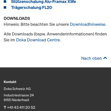
Stützenschalung Alu-Framax Xlife
Trägerschalung FL20
DOWNLOADS
Hinweis: Bitte beachten Sie unsere
Downloadhinweise
.
Alle Downloads (bspw. Anwenderinformationen) finden
Sie im
Doka Download Centre
.
Nach oben
Kontakt
Doka Schweiz AG
Industriestrasse 24
8155 Niederhasli
T
+41 43 411 20 52