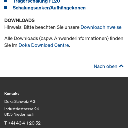
Trägerschalung FL20
Schalungsanker/Aufhängekonen
DOWNLOADS
Hinweis: Bitte beachten Sie unsere
Downloadhinweise
.
Alle Downloads (bspw. Anwenderinformationen) finden
Sie im
Doka Download Centre
.
Nach oben
Kontakt
Doka Schweiz AG
Industriestrasse 24
8155 Niederhasli
T
+41 43 411 20 52