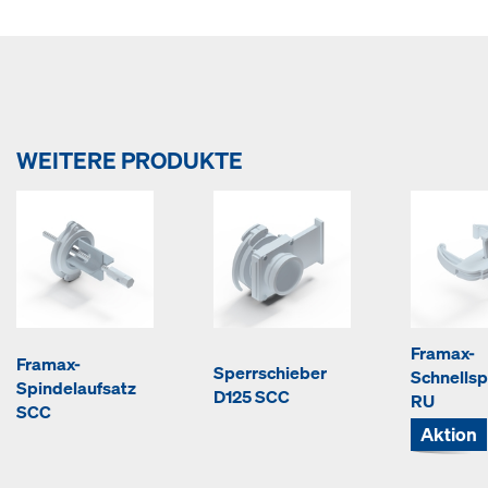
WEITERE PRODUKTE
Framax-
Framax-
Sperrschieber
Schnells
Spindelaufsatz
D125 SCC
RU
SCC
Aktion