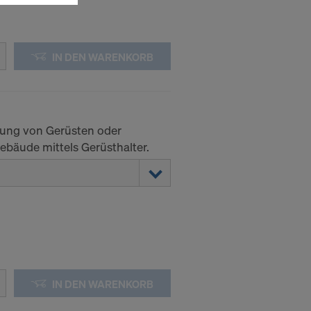
Anbieter
enen
IN DEN WARENKORB
ng auch
 Daten dem
htsbehelfe
rung von Gerüsten oder
 ablehnen,
bäude mittels Gerüsthalter.
ssen, indem
ederzeit
kie
kies
IN DEN WARENKORB
DER