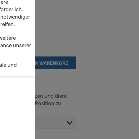
here
orderlich.
h notwendiger
reifen.
weitere
rmance unserer
IN DEN WARENKORB
ale und
s zu
schalten
rüstrohr mit Bolzen und dient
n in vertikaler Position zu
en Sie der
lte
ausgewählten
n wie die