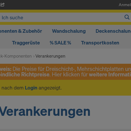
Anmel
A
nenten & Zubehör
Wandschalung
Deckenschalun
Traggerüste
% SALE %
Transportkosten
ck-Komponenten
Verankerungen
n nach dem
Login
angezeigt.
Verankerungen