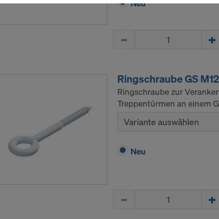
Neu
ehen. Soweit die von Ihnen gewählten Einstellungen auch 
e Daten in Drittstaaten übermitteln, in denen kein
heitsbeschluss nach Art 45 DSGVO und keine angemess
Menge
ach Art 46 DSGVO bestehen, erstreckt sich Ihre Einwilligu
r kann das Risiko bestehen, dass Ihre derart übermittelten
h Behörden in diesen Drittstaaten zu Kontroll- und
Ringschraube GS M12
gszwecken unterliegen und dagegen keine wirksamen Rec
Ringschraube zur Veranke
ng stehen. Sie können alle einwilligungspflichtigen Cookies
Treppentürmen an einem Ge
uf "Ablehnen" klicken oder Ihre Cookie-Einstellungen anpa
ie Einstellungen
am Ende dieser Website klicken und die
Variante auswählen
den Checkboxen verwenden. Sie können Ihre Einwilligung j
t Wirkung für die Zukunft widerrufen, indem Sie zB auf
Coo
en
am Ende dieser Website klicken.
Neu
ormationen zu unseren Cookies finden Sie in unserer
zerklärung
.Wir bieten Ihnen auch die Möglichkeit, Ihre Coo
 (Erweiterte Cookie-Einstellungen).
Menge
E MIT DER VERARBEITUNG VON COOKIES UND 