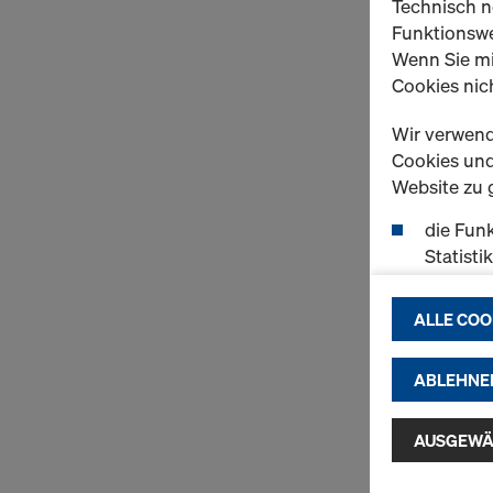
Technisch n
Funktionswe
Wenn Sie mi
Cookies nich
Wir verwend
Cookies und 
Website zu 
die Funk
Statisti
einen r
ermögli
ALLE COO
passend
(Market
ABLEHNE
Indem Sie au
Installatio
AUSGEWÄ
zustimmen" 
Cookies zu.