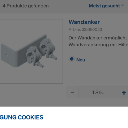
4 Produkte gefunden
Meist gesucht
Wandanker
Art.-nr.
338180023
Der Wandanker ermöglicht d
Wandverankerung mit Hilfe
Neu
Menge
Dübel S14x100
IGUNG COOKIES
Art.-nr.
352610000