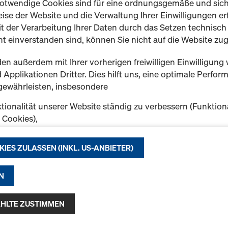
otwendige Cookies sind für eine ordnungsgemäße und sic
Kunststoffdübel
ise der Website und die Verwaltung Ihrer Einwilligungen erf
t der Verarbeitung Ihrer Daten durch das Setzen technisc
Neu
t einverstanden sind, können Sie nicht auf die Website zug
en außerdem mit Ihrer vorherigen freiwilligen Einwilligung 
Applikationen Dritter. Dies hilft uns, eine optimale Perfo
gewährleisten, insbesondere
Menge
tionalität unserer Website ständig zu verbessern (Funktion
k Cookies),
eibungslosen Einkauf bei der Nutzung des Doka Onlineshop
Gerüsthalter
chen (Funktionale und Statistik-Cookies) oder
KIES ZULASSEN (INKL. US-ANBIETER)
e Werbung für Sie als User auf bestimmten Plattformen zu 
Der Gerüsthalter ist ein Ge
ing-Cookies).
dazu, die Stiele ohne Knicke
N
halten.
f "Alle Cookies zulassen (inkl. US-Anbieter)" klicken, stimm
Variante auswählen
n und Verwendung aller Cookies zu. Indem Sie auf "Ausgewäh
HLTE ZUSTIMMEN
klicken, stimmen Sie den von Ihnen mit den Checkboxen 
 Damit kann auch die Übermittlung von Daten in Drittstaate