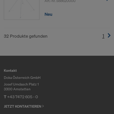
Art.-nr.
588620000
Neu
1
(cur
32 Produkte gefunden
Kontakt
Doka Österreich GmbH
Josef Umdasch Platz 1
3300 Amstetten
T
+43 7472 605 - 0
JETZT KONTAKTIEREN