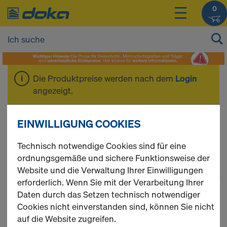
0
Die Produktpreise werden nach dem
Login
angezeigt.
Stützenschalung RS
EINWILLIGUNG COOKIES
Technisch notwendige Cookies sind für eine
ordnungsgemäße und sichere Funktionsweise der
Website und die Verwaltung Ihrer Einwilligungen
1
(cur
32 Produkte gefunden
erforderlich. Wenn Sie mit der Verarbeitung Ihrer
Daten durch das Setzen technisch notwendiger
Meist gesucht
Cookies nicht einverstanden sind, können Sie nicht
auf die Website zugreifen.