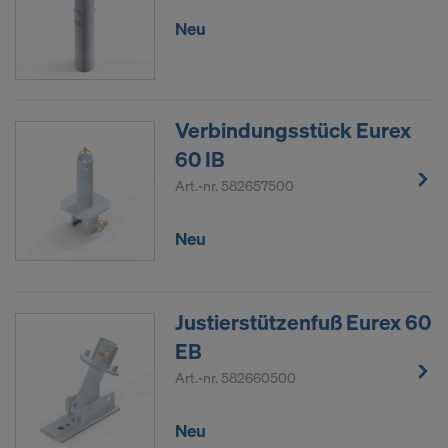
Neu
Verbindungsstück Eurex
60 IB
Art.-nr.
582657500
Neu
Justierstützenfuß Eurex 60
EB
Art.-nr.
582660500
Neu