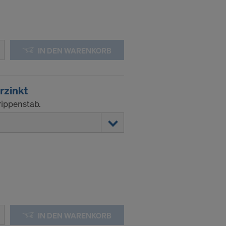
ssen, indem
ederzeit
kie
IN DEN WARENKORB
kies
rzinkt
rippenstab.
DER
IN DIE
IN DEN WARENKORB