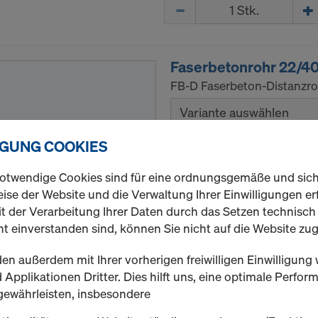
Menge
Faserbetonrohr 22/4
FB-D Faserbeton-Distanzro
Variante auswählen
IGUNG COOKIES
Neu
otwendige Cookies sind für eine ordnungsgemäße und sic
ise der Website und die Verwaltung Ihrer Einwilligungen erf
t der Verarbeitung Ihrer Daten durch das Setzen technisc
t einverstanden sind, können Sie nicht auf die Website zug
Menge
en außerdem mit Ihrer vorherigen freiwilligen Einwilligung 
Applikationen Dritter. Dies hilft uns, eine optimale Perfo
gewährleisten, insbesondere
Ankerstab 15,0mm ver
Selbstreinigender Gewinde