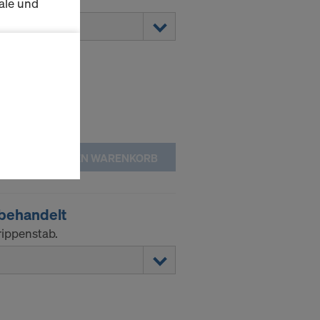
ale und
s zu
schalten
en Sie der
lte
ausgewählten
IN DEN WARENKORB
n wie die
Anbieter
behandelt
enen
rippenstab.
ng auch
 Daten dem
htsbehelfe
 ablehnen,