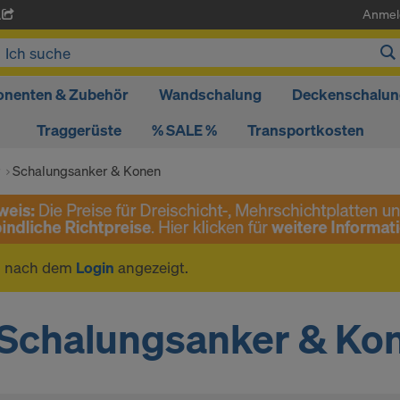
Anmel
A
nenten & Zubehör
Wandschalung
Deckenschalun
Traggerüste
% SALE %
Transportkosten
r
Schalungsanker & Konen
n nach dem
Login
angezeigt.
Schalungsanker & Ko