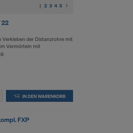
1
(current)
2
3
4
5
 22
 Verkleben der Distanzrohre mit
im Vermörteln mit
ag
IN DEN WARENKORB
kompl. FXP