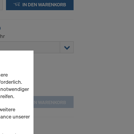
IN DEN WARENKORB
0
hr
here
orderlich.
h notwendiger
reifen.
IN DEN WARENKORB
weitere
rmance unserer
zinkt
rippenstab.