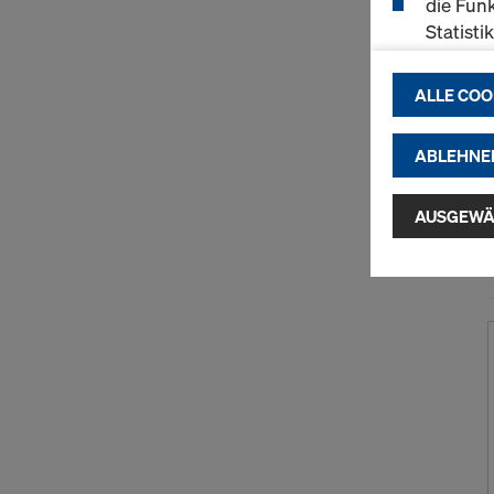
die Funk
Statisti
einen r
ermögli
ALLE COO
passend
(Market
ABLEHNE
Indem Sie au
Installatio
AUSGEWÄ
zustimmen" 
Cookies zu.
USA einherg
umfassen, di
Angemessen
Garantien n
hierauf. Hie
Zugriff durc
Überwachun
zur Verfügu