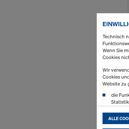
EINWILL
Technisch n
Funktionswe
Wenn Sie mi
Cookies nich
Wir verwend
Cookies und 
Website zu 
die Funk
Statisti
einen r
ermögli
ALLE COO
passend