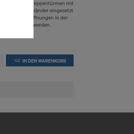
 4-stieligen Treppentürmen mit
d unten als Geländer eingesetzt
en Sie der
rankung bei Öffnungen in der
lte
iege eingesetzt werden.
ausgewählten
n wie die
Anbieter
enen
IN DEN WARENKORB
ng auch
 Daten dem
htsbehelfe
 ablehnen,
ssen, indem
ederzeit
kie