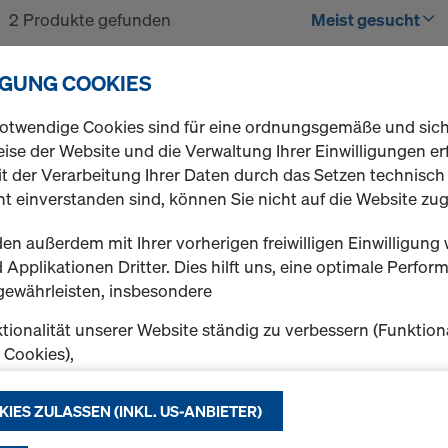
2 Produkte gefunden
Meist gesucht
Bordblech gelb
IGUNG COOKIES
Bordbretter aus Stahl werd
um zu verhindern, dass Mate
otwendige Cookies sind für eine ordnungsgemäße und sic
Bordbretter sind verzinkt u
ise der Website und die Verwaltung Ihrer Einwilligungen erf
t der Verarbeitung Ihrer Daten durch das Setzen technisc
Variante auswählen
t einverstanden sind, können Sie nicht auf die Website zug
en außerdem mit Ihrer vorherigen freiwilligen Einwilligung 
Neu
Applikationen Dritter. Dies hilft uns, eine optimale Perfo
gewährleisten, insbesondere
Menge
tionalität unserer Website ständig zu verbessern (Funktion
k Cookies),
eibungslosen Einkauf bei der Nutzung des Doka Onlineshop
Abschrankung SW22
chen (Funktionale und Statistik-Cookies) oder
KIES ZULASSEN (INKL. US-ANBIETER)
e Werbung für Sie als User auf bestimmten Plattformen zu 
Art.-nr.
310067004