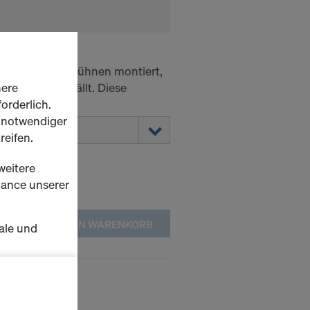
en auf Arbeitsbühnen montiert,
rial herunterfällt. Diese
here
nd nicht gelb.
orderlich.
h notwendiger
reifen.
weitere
rmance unserer
IN DEN WARENKORB
ale und
s zu
 EU
schalten