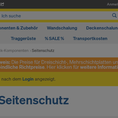
Anmel
A
nenten & Zubehör
Wandschalung
Deckenschalun
Traggerüste
% SALE %
Transportkosten
ck-Komponenten
Seitenschutz
n nach dem
Login
angezeigt.
Seitenschutz