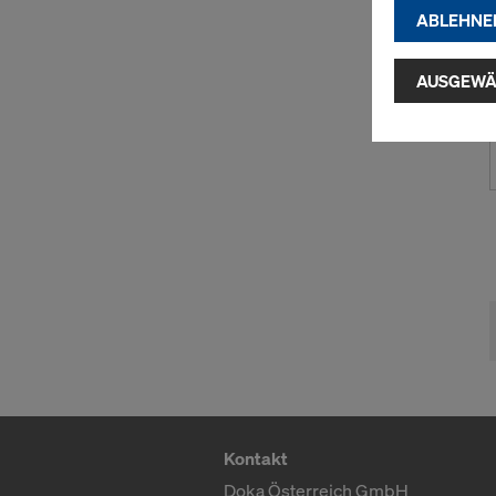
(Market
ABLEHNE
Indem Sie au
Installatio
AUSGEWÄ
zustimmen" 
Cookies zu.
USA einherg
umfassen, di
Angemessen
Garantien n
hierauf. Hie
Zugriff durc
Überwachun
zur Verfügu
indem Sie a
Sie auf
Cook
entsprechen
grundlos mi
Kontakt
Einstellung
Doka Österreich GmbH