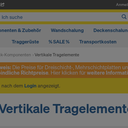
Anmel
A
nenten & Zubehör
Wandschalung
Deckenschalun
Traggerüste
% SALE %
Transportkosten
ck-Komponenten
Vertikale Tragelemente
n nach dem
Login
angezeigt.
Vertikale Tragelement