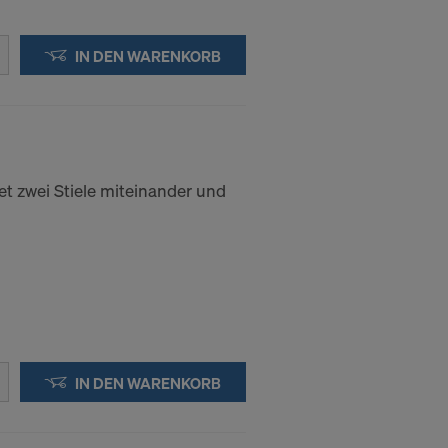
ssen, indem
ederzeit
IN DEN WARENKORB
kie
kies
et zwei Stiele miteinander und
DER
IN DIE
IN DEN WARENKORB