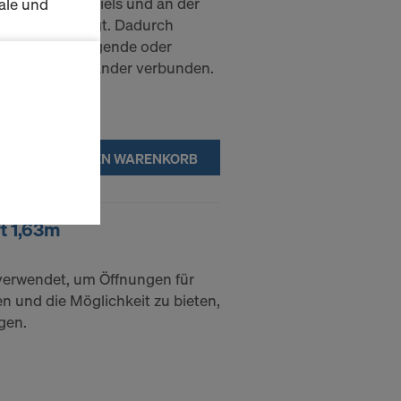
 des oberen Stiels und an der
ale und
 Stiels befestigt. Dadurch
reitung auf hängende oder
s zu
ungen miteinander verbunden.
schalten
en Sie der
IN DEN WARENKORB
lte
ausgewählten
n wie die
t 1,63m
Anbieter
 verwendet, um Öffnungen für
enen
 und die Möglichkeit zu bieten,
ng auch
gen.
 Daten dem
htsbehelfe
 ablehnen,