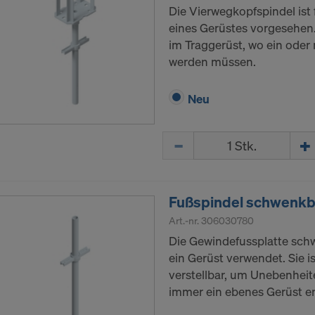
Die Vierwegkopfspindel ist 
eines Gerüstes vorgesehen.
im Traggerüst, wo ein oder
werden müssen.
Neu
Menge
Fußspindel schwenk
Art.-nr.
306030780
Die Gewindefussplatte schw
ein Gerüst verwendet. Sie i
verstellbar, um Unebenheit
immer ein ebenes Gerüst en