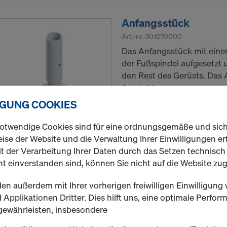
Anfangsstück
Art.-nr.
301270000
Das Anfangsstück mit einer
der Fußspindel aufgesetzt u
den Rest des Gerüsts. Das 
Ausrichten.
IGUNG COOKIES
Neu
otwendige Cookies sind für eine ordnungsgemäße und sic
ise der Website und die Verwaltung Ihrer Einwilligungen erf
Menge
t der Verarbeitung Ihrer Daten durch das Setzen technisc
t einverstanden sind, können Sie nicht auf die Website zug
en außerdem mit Ihrer vorherigen freiwilligen Einwilligung 
Hängegerüstverbind
Applikationen Dritter. Dies hilft uns, eine optimale Perfo
Art.-nr.
301280000
gewährleisten, insbesondere
Der Hängegerüstverbinder, 