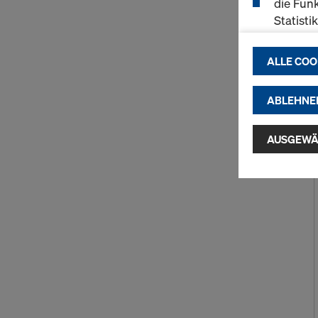
die Funk
Statisti
einen r
ermögli
ALLE COO
passend
(Market
ABLEHNE
Indem Sie au
Installatio
AUSGEWÄ
zustimmen" 
Cookies zu.
USA einherg
umfassen, di
Angemessen
Garantien n
hierauf. Hie
Zugriff durc
Überwachun
zur Verfügu