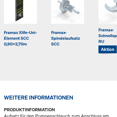
Framax-
Framax Xlife-Uni-
Framax-
Schnells
Element SCC
Spindelaufsatz
RU
0,90x2,70m
SCC
Aktion
WEITERE INFORMATIONEN
PRODUKTINFORMATION
Aufsatz für den Pumpenschlauch zum Anschluss am