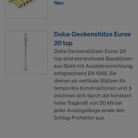
Neu
den von Ihnen mit den Checkboxen ausgewählten
Cookies zu. Damit kann auch die Übermittlung von
Daten in Drittstaaten wie die USA einhergehen.
Soweit die von Ihnen gewählten Einstellungen
Doka-Deckenstütze Eurex
auch Anbieter umfassen, die Daten in Drittstaaten
20 top
übermitteln, in denen kein
Doka-Deckenstützen Eurex 20
Angemessenheitsbeschluss nach Art 45 DSGVO
top sind extrarobuste Baustützen
und keine angemessenen Garantien nach Art 46
aus Stahl mit Ausziehvorrichtung,
DSGVO bestehen, erstreckt sich Ihre Einwilligung
entsprechend EN 1065. Sie
auch hierauf. Hier kann das Risiko bestehen, dass
dienen als vertikale Stützen für
Ihre derart übermittelten Daten dem Zugriff durch
temporäre Konstruktionen und
Behörden in diesen Drittstaaten zu Kontroll- und
zeichnen sich durch die konstant
Überwachungszwecken unterliegen und dagegen
hohe Tragkraft von 20 kN bei
keine wirksamen Rechtsbehelfe zur Verfügung
jeder Auszugslänge sowie den
stehen. Sie können alle einwilligungspflichtigen
Schlag-Protektor aus.
Cookies ablehnen, indem Sie auf "Ablehnen"
klicken oder Ihre Cookie-Einstellungen anpassen,
indem Sie auf
Cookie Einstellungen
am Ende dieser