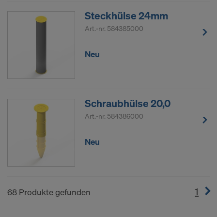
Steckhülse 24mm
Art.-nr.
584385000
Neu
Schraubhülse 20,0
Art.-nr.
584386000
Neu
1
(cur
68 Produkte gefunden