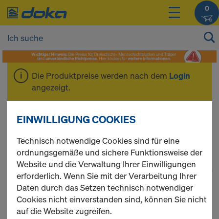
0
Die Produktpreise werden nach dem
Login
angezeigt.
Dokamatic-Tisch
EINWILLIGUNG COOKIES
Technisch notwendige Cookies sind für eine
ordnungsgemäße und sichere Funktionsweise der
Website und die Verwaltung Ihrer Einwilligungen
1
(cur
68 Produkte gefunden
erforderlich. Wenn Sie mit der Verarbeitung Ihrer
Daten durch das Setzen technisch notwendiger
Meist gesucht
Cookies nicht einverstanden sind, können Sie nicht
auf die Website zugreifen.