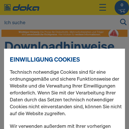
0
Downloadhinweise
EINWILLIGUNG COOKIES
Technisch notwendige Cookies sind für eine
Beachten Sie bitte, dass sich dieses Online-
ordnungsgemäße und sichere Funktionsweise der
Informationsangebot nur auf ausgewählte
Website und die Verwaltung Ihrer Einwilligungen
Schalungssysteme und Komponenten, Sprach- und
erforderlich. Wenn Sie mit der Verarbeitung Ihrer
Länderversionen beschränkt. Die hier verfügbaren
Daten durch das Setzen technisch notwendiger
Anwenderinformationen sind teilweise an
Cookies nicht einverstanden sind, können Sie nicht
landesspezifische Vorschriften angepasst und daher
auf die Website zugreifen.
nur in den angegebenen Ländern (siehe
Wir verwenden außerdem mit Ihrer vorherigen
Kennzeichnung auf der Titelseite der