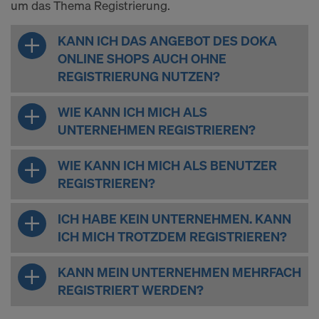
um das Thema Registrierung.
Einwilligung jederzeit grundlos mit Wirkung für die
Zukunft widerrufen, indem Sie zB auf
Cookie
KANN ICH DAS ANGEBOT DES DOKA
Einstellungen
am Ende dieser Website klicken.
ONLINE SHOPS AUCH OHNE
Weitere Informationen zu unseren Cookies finden
REGISTRIERUNG NUTZEN?
Sie in unserer
Datenschutzerklärung
.Wir bieten
Ihnen auch die Möglichkeit, Ihre Cookies
WIE KANN ICH MICH ALS
auszuwählen (Erweiterte Cookie-Einstellungen).
UNTERNEHMEN REGISTRIEREN?
SIND SIE MIT DER VERARBEITUNG
VON COOKIES UND DER
WIE KANN ICH MICH ALS BENUTZER
ÜBERMITTLUNG IHRER
REGISTRIEREN?
PERSONENBEZOGENEN DATEN IN
DIE USA EINVERSTANDEN?
ICH HABE KEIN UNTERNEHMEN. KANN
ICH MICH TROTZDEM REGISTRIEREN?
KANN MEIN UNTERNEHMEN MEHRFACH
REGISTRIERT WERDEN?