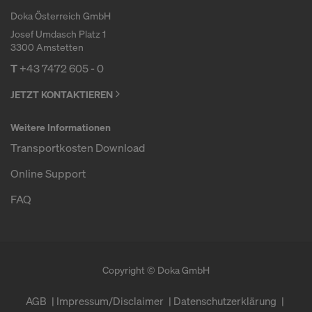
Einwilligung jederzeit grundlos mit Wirkung für die
Doka Österreich GmbH
Zukunft widerrufen, indem Sie zB auf
Cookie
Josef Umdasch Platz 1
Einstellungen
am Ende dieser Website klicken.
3300 Amstetten
Weitere Informationen zu unseren Cookies finden
T
+43 7472 605 - 0
Sie in unserer
Datenschutzerklärung
.Wir bieten
Ihnen auch die Möglichkeit, Ihre Cookies
JETZT KONTAKTIEREN
auszuwählen (Erweiterte Cookie-Einstellungen).
Weitere Informationen
SIND SIE MIT DER VERARBEITUNG
Transportkosten Download
VON COOKIES UND DER
Online Support
ÜBERMITTLUNG IHRER
PERSONENBEZOGENEN DATEN IN
FAQ
DIE USA EINVERSTANDEN?
Copyright © Doka GmbH
AGB
Impressum/Disclaimer
Datenschutzerklärung