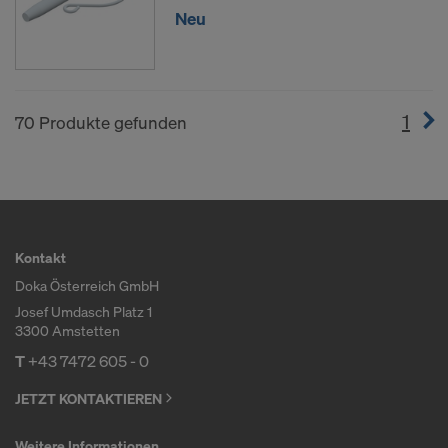
Neu
1
(cur
70 Produkte gefunden
Kontakt
Doka Österreich GmbH
Josef Umdasch Platz 1
3300 Amstetten
T
+43 7472 605 - 0
JETZT KONTAKTIEREN
Weitere Informationen