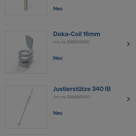
Neu
Doka-Coil 16mm
Art.-nr.
588633000
Neu
Justierstütze 340 IB
Art.-nr.
588696000
Neu