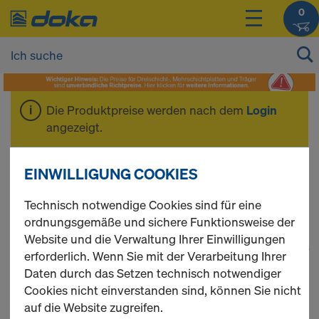
0
Die Produktpreise werden nach dem
Login
angezeigt.
Traggerüste
EINWILLIGUNG COOKIES
Technisch notwendige Cookies sind für eine
ordnungsgemäße und sichere Funktionsweise der
Website und die Verwaltung Ihrer Einwilligungen
1
(cur
70 Produkte gefunden
erforderlich. Wenn Sie mit der Verarbeitung Ihrer
Daten durch das Setzen technisch notwendiger
Meist gesucht
Cookies nicht einverstanden sind, können Sie nicht
auf die Website zugreifen.