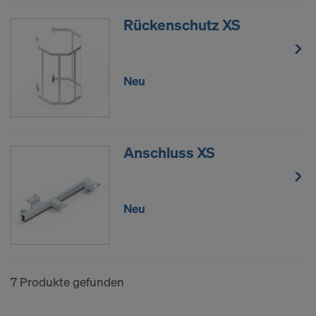
Einwilligung jederzeit grundlos mit Wirkung für die
Rückenschutz XS
Zukunft widerrufen, indem Sie zB auf
Cookie
Einstellungen
am Ende dieser Website klicken.
Weitere Informationen zu unseren Cookies finden
Sie in unserer
Datenschutzerklärung
.Wir bieten
Neu
Ihnen auch die Möglichkeit, Ihre Cookies
auszuwählen (Erweiterte Cookie-Einstellungen).
SIND SIE MIT DER VERARBEITUNG
Anschluss XS
VON COOKIES UND DER
ÜBERMITTLUNG IHRER
PERSONENBEZOGENEN DATEN IN
Neu
DIE USA EINVERSTANDEN?
7 Produkte gefunden