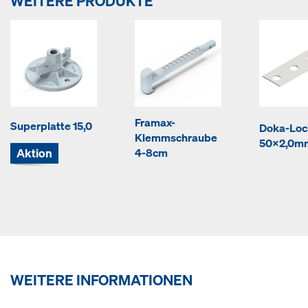
WEITERE PRODUKTE
Framax-
Superplatte 15,0
Doka-Lo
Klemmschraube
50x2,0m
Aktion
4-8cm
WEITERE INFORMATIONEN