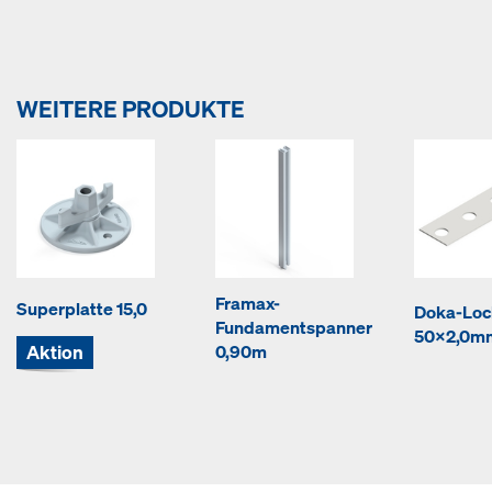
WEITERE PRODUKTE
Framax-
Superplatte 15,0
Doka-Lo
Fundamentspanner
50x2,0m
Aktion
0,90m