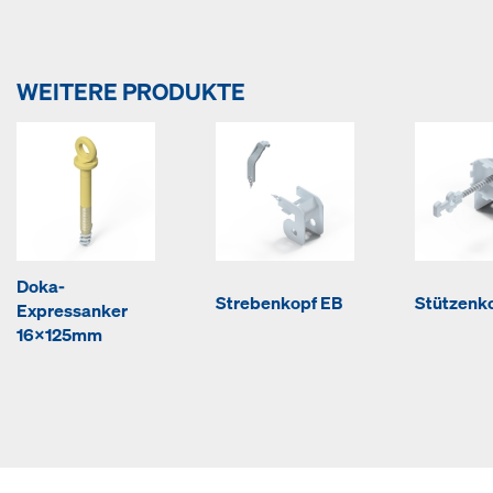
WEITERE PRODUKTE
Doka-
Strebenkopf EB
Stützenk
Expressanker
16x125mm