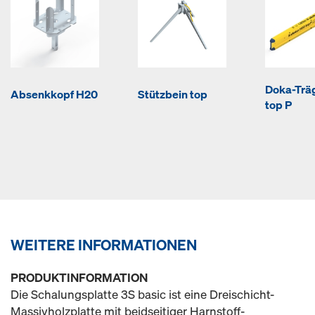
Doka-Trä
Absenkkopf H20
Stützbein top
top P
WEITERE INFORMATIONEN
PRODUKTINFORMATION
Die Schalungsplatte 3S basic ist eine Dreischicht-
Massivholzplatte mit beidseitiger Harnstoff-