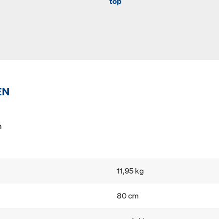
top
EN
n
11,95 kg
80 cm