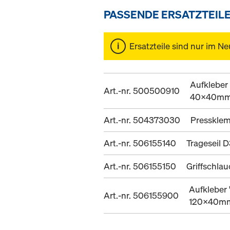
PASSENDE ERSATZTEIL
Ersatzteile sind nur im Ne
Aufkleber
Art.-nr. 500500910
40x40m
Art.-nr. 504373030
Presskle
Art.-nr. 506155140
Trageseil 
Art.-nr. 506155150
Griffschla
Aufkleber 
Art.-nr. 506155900
120x40m