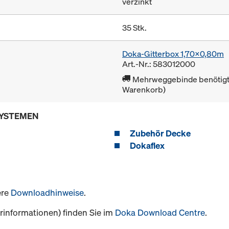
verzinkt
35 Stk.
Doka-Gitterbox 1,70x0,80m
Art.-Nr.: 583012000
Mehrweggebinde benötigt 
Warenkorb)
SYSTEMEN
Zubehör Decke
Dokaflex
ere
Downloadhinweise
.
informationen) finden Sie im
Doka Download Centre
.