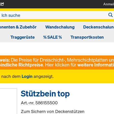
Anmel
A
nenten & Zubehör
Wandschalung
Deckenschalun
Traggerüste
% SALE %
Transportkosten
n nach dem
Login
angezeigt.
Stützbein top
Art.-nr.
586155500
Zum Sichern von Deckenstützen