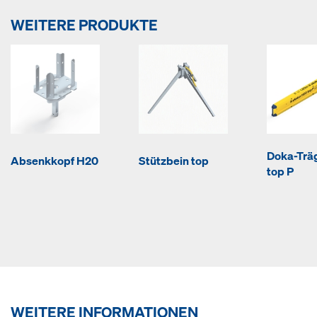
WEITERE PRODUKTE
Doka-Trä
Absenkkopf H20
Stützbein top
top P
WEITERE INFORMATIONEN