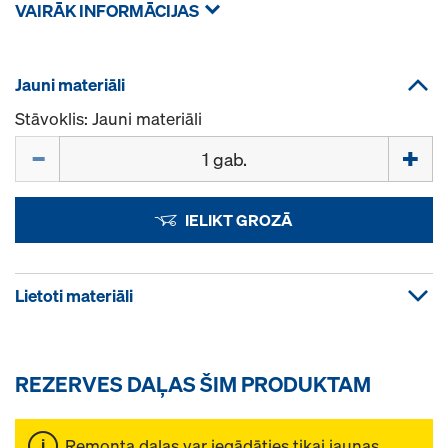
VAIRĀK INFORMĀCIJAS
Jauni materiāli
Stāvoklis: Jauni materiāli
Daudzums
IELIKT GROZĀ
Lietoti materiāli
REZERVES DAĻAS ŠIM PRODUKTAM
Remonta daļas var iegādāties tikai jaunas