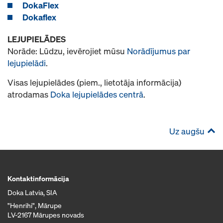
DokaFlex
Dokaflex
LEJUPIELĀDES
Norāde: Lūdzu, ievērojiet mūsu
Norādījumus par
lejupielādi
.
Visas lejupielādes (piem., lietotāja informācija)
atrodamas
Doka lejupielādes centrā
.
Uz augšu
Kontaktinformācija
Doka Latvia, SIA
"Henrihi", Mārupe
LV-2167 Mārupes novads