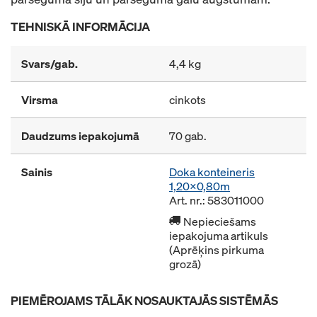
TEHNISKĀ INFORMĀCIJA
Svars/gab.
4,4 kg
Virsma
cinkots
Daudzums iepakojumā
70 gab.
Sainis
Doka konteineris
1,20x0,80m
Art. nr.: 583011000
Nepieciešams
iepakojuma artikuls
(Aprēķins pirkuma
grozā)
PIEMĒROJAMS TĀLĀK NOSAUKTAJĀS SISTĒMĀS