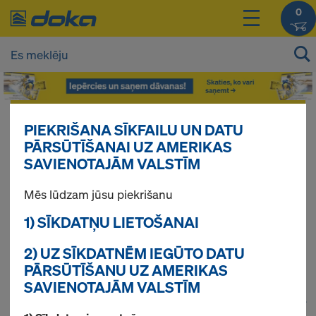
0
Jūsu produktu cenas Jūs varat redzēt
PIEKRIŠANA SĪKFAILU UN DATU
pieslēdzoties
.
PĀRSŪTĪŠANAI UZ AMERIKAS
SAVIENOTAJĀM VALSTĪM
SIENU / KOLONNU
Mēs lūdzam jūsu piekrišanu
1) SĪKDATŅU LIETOŠANAI
VEIDŅI
2) UZ SĪKDATNĒM IEGŪTO DATU
PĀRSŪTĪŠANU UZ AMERIKAS
SAVIENOTAJĀM VALSTĪM
1
(cur
Atrasti 57 produkti