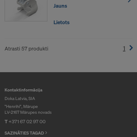
Jauns
Lietots
1
(cur
Atrasti 57 produkti
Kontaktinformācija
Doka Latvia, SIA
"Henrihi", Mārupe
LV-2167 Mārupes novads
T
+371 67 02 97 00
SAZINĀTIES TAGAD