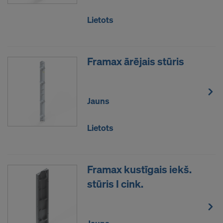
administratīvo un tiesisko tiesību uz kompensāciju
pret šādu ASV iestāžu rīcību.
Lietots
Personas dati, kurus mēs pārsūtām uz Amerikas
Savienotajām Valstīm, jo ​​īpaši ir IP adreses
(interneta protokola adreses).
Framax ārējais stūris
Mēs sadarbojamies ar dažādām
lietojumprogrammām ar šādiem adresātiem:
Jauns
Facebook LLC
Google LLC
Lietots
MaxMind Inc.
Microsoft Corporation
Monotype Imaging Holdings Inc.
Rocket Science Group LLC
Framax kustīgais iekš.
Sketchfab Inc.
stūris I cink.
The Trade Desk, Inc.
Vimeo LLC
YouTube LLC