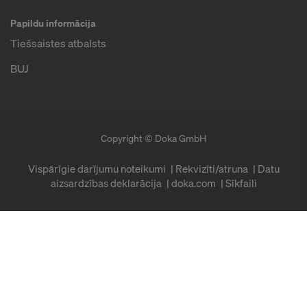
Papildu informācija
Tiešsaistes atbalsts
BUJ
Copyright © Doka GmbH
Vispārīgie darījumu noteikumi
Rekvizīti/atruna
Datu
aizsardzības deklarācija
doka.com
Sīkfaili