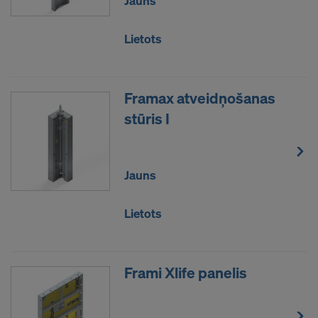
Jauns
Mums ir nepieciešama jūsu piekrišana, lai turpinātu
sūtīt jūsu personas datus šiem pakalpojumu
Lietots
sniedzējiem.
Jūs jebkurā laikā varat atsaukt savu piekrišanu
Framax atveidņošanas
nākotnē, piekļūstot sīkfailu iestatījumiem vietnē.
stūris I
VAI JŪS PIEKRĪTAT SĪKDATŅU
IZMANTOŠANAI UN SAVU PERSONAS
DATU PĀRSŪTĪŠANAI UZ AMERIKAS
Jauns
SAVIENOTAJĀM VALSTĪM?
Lietots
Frami Xlife panelis