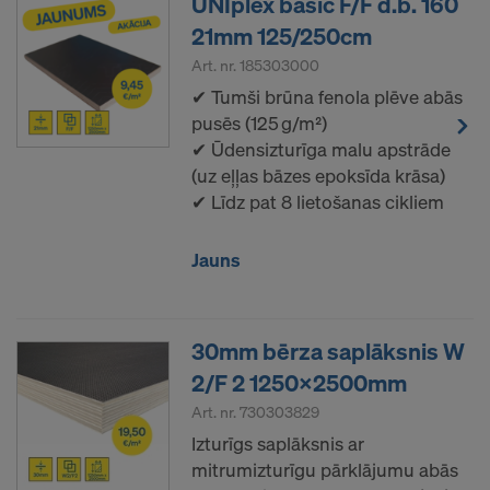
UNIplex basic F/F d.b. 160
Personas dati, kurus mēs pārsūtām uz Amerikas
21mm 125/250cm
Savienotajām Valstīm, jo ​​īpaši ir IP adreses
Art. nr.
185303000
(interneta protokola adreses).
✔ Tumši brūna fenola plēve abās
pusēs (125 g/m²)
Mēs sadarbojamies ar dažādām
✔ Ūdensizturīga malu apstrāde
lietojumprogrammām ar šādiem adresātiem:
(uz eļļas bāzes epoksīda krāsa)
Facebook LLC
✔ Līdz pat 8 lietošanas cikliem
Google LLC
MaxMind Inc.
Jauns
Microsoft Corporation
Monotype Imaging Holdings Inc.
Rocket Science Group LLC
30mm bērza saplāksnis W
Sketchfab Inc.
The Trade Desk, Inc.
2/F 2 1250x2500mm
Vimeo LLC
Art. nr.
730303829
YouTube LLC
Izturīgs saplāksnis ar
mitrumizturīgu pārklājumu abās
Mums ir nepieciešama jūsu piekrišana, lai turpinātu