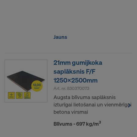
Jauns
21mm gumijkoka
saplāksnis F/F
1250x2500mm
Art. nr.
830370073
Augsta blīvuma saplāksnis
izturīgai lietošanai un vienmērīgai
betona virsmai
3
Blīvums - 697 kg/m