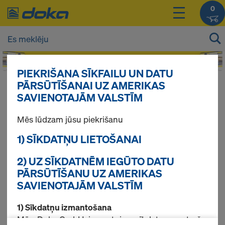
0
PIEKRIŠANA SĪKFAILU UN DATU
PĀRSŪTĪŠANAI UZ AMERIKAS
Jūsu produktu cenas Jūs varat redzēt
SAVIENOTAJĀM VALSTĪM
pieslēdzoties
.
Mēs lūdzam jūsu piekrišanu
Laminēts saplāksnis
1) SĪKDATŅU LIETOŠANAI
2) UZ SĪKDATNĒM IEGŪTO DATU
PĀRSŪTĪŠANU UZ AMERIKAS
Atrasti 8 produkti
SAVIENOTAJĀM VALSTĪM
1) Sīkdatņu izmantošana
Pirktākās preces
Mēs, Doka GmbH, izmantojam sīkdatnes un trešo