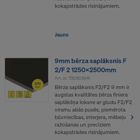
kokapstrādes risinājumiem.
Jauns
9mm bērza saplāksnis F
2/F 2 1250x2500mm
Art. nr.
730303841
Bērza saplāksnis F2/F2 9 mm ir
augstas kvalitātes bērza finiera
saplākšņa loksne ar gludu F2/F2
virsmu abās pusēs, piemērota
būvniecības, interjera, mēbeļu
ražošanas un precīziem
kokapstrādes risinājumiem.