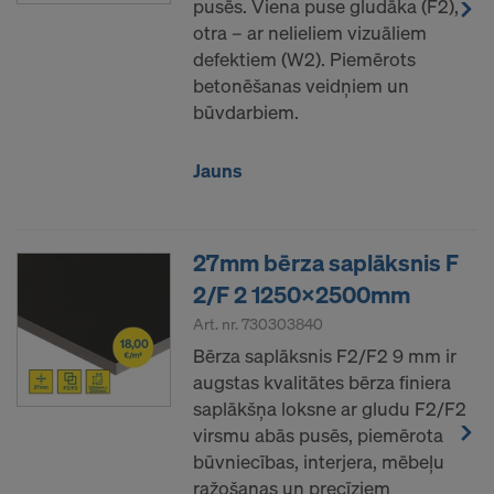
pusēs. Viena puse gludāka (F2),
sūtīt jūsu personas datus šiem pakalpojumu
otra – ar nelieliem vizuāliem
sniedzējiem.
defektiem (W2). Piemērots
Jūs jebkurā laikā varat atsaukt savu piekrišanu
betonēšanas veidņiem un
nākotnē, piekļūstot sīkfailu iestatījumiem vietnē.
būvdarbiem.
VAI JŪS PIEKRĪTAT SĪKDATŅU
Jauns
IZMANTOŠANAI UN SAVU PERSONAS
DATU PĀRSŪTĪŠANAI UZ AMERIKAS
SAVIENOTAJĀM VALSTĪM?
27mm bērza saplāksnis F
2/F 2 1250x2500mm
Art. nr.
730303840
Bērza saplāksnis F2/F2 9 mm ir
augstas kvalitātes bērza finiera
saplākšņa loksne ar gludu F2/F2
virsmu abās pusēs, piemērota
būvniecības, interjera, mēbeļu
ražošanas un precīziem