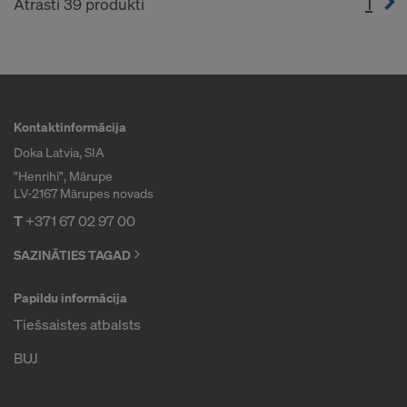
1
(cur
Atrasti 39 produkti
Kontaktinformācija
Doka Latvia, SIA
"Henrihi", Mārupe
LV-2167 Mārupes novads
T
+371 67 02 97 00
SAZINĀTIES TAGAD
Papildu informācija
Tiešsaistes atbalsts
BUJ