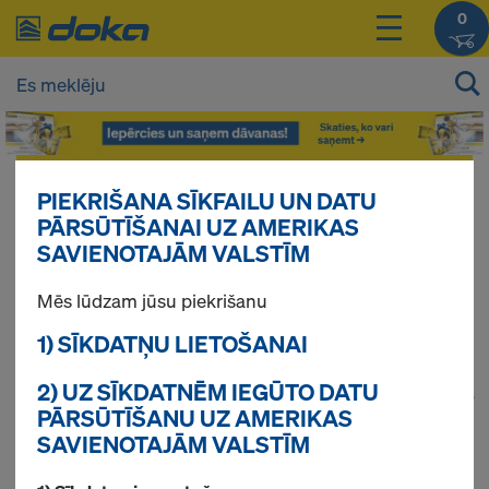
0
Jūsu produktu cenas Jūs varat redzēt
PIEKRIŠANA SĪKFAILU UN DATU
pieslēdzoties
.
PĀRSŪTĪŠANAI UZ AMERIKAS
SAVIENOTAJĀM VALSTĪM
Framax Xlife
Mēs lūdzam jūsu piekrišanu
1) SĪKDATŅU LIETOŠANAI
2) UZ SĪKDATNĒM IEGŪTO DATU
1
(cur
Atrasti 39 produkti
PĀRSŪTĪŠANU UZ AMERIKAS
SAVIENOTAJĀM VALSTĪM
Pirktākās preces