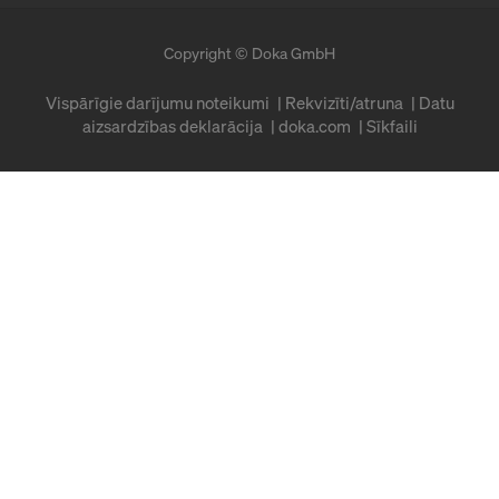
Copyright © Doka GmbH
Vispārīgie darījumu noteikumi
Rekvizīti/atruna
Datu
aizsardzības deklarācija
doka.com
Sīkfaili