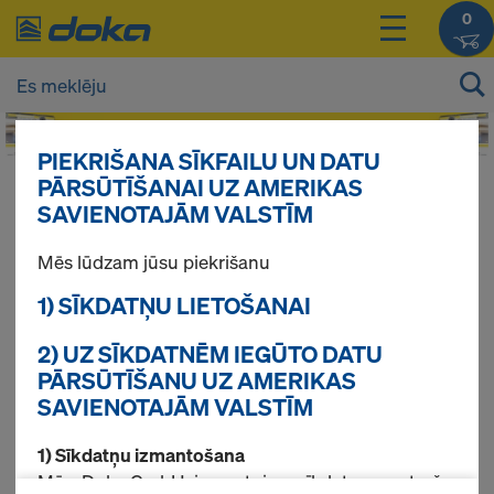
0
PIEKRIŠANA SĪKFAILU UN DATU
PĀRSŪTĪŠANAI UZ AMERIKAS
Jūsu produktu cenas Jūs varat redzēt
SAVIENOTAJĀM VALSTĪM
pieslēdzoties
.
Mēs lūdzam jūsu piekrišanu
Akcija
1) SĪKDATŅU LIETOŠANAI
2) UZ SĪKDATNĒM IEGŪTO DATU
PĀRSŪTĪŠANU UZ AMERIKAS
Atrasti 5 produkti
SAVIENOTAJĀM VALSTĪM
1) Sīkdatņu izmantošana
Pirktākās preces
Mēs, Doka GmbH, izmantojam sīkdatnes un trešo