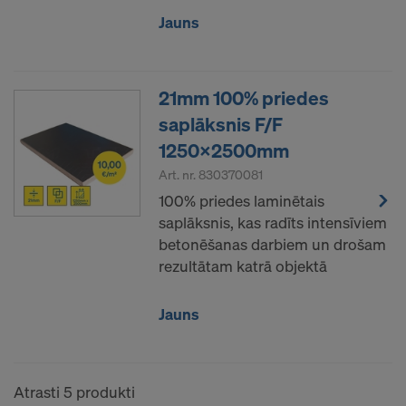
sūtīt jūsu personas datus šiem pakalpojumu
Jauns
sniedzējiem.
Jūs jebkurā laikā varat atsaukt savu piekrišanu
nākotnē, piekļūstot sīkfailu iestatījumiem vietnē.
21mm 100% priedes
saplāksnis F/F
VAI JŪS PIEKRĪTAT SĪKDATŅU
IZMANTOŠANAI UN SAVU PERSONAS
1250x2500mm
DATU PĀRSŪTĪŠANAI UZ AMERIKAS
Art. nr.
830370081
SAVIENOTAJĀM VALSTĪM?
100% priedes laminētais
saplāksnis, kas radīts intensīviem
betonēšanas darbiem un drošam
rezultātam katrā objektā
Jauns
Atrasti 5 produkti