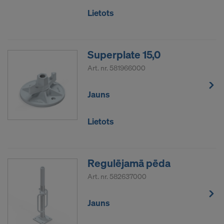
sūtīt jūsu personas datus šiem pakalpojumu
Lietots
sniedzējiem.
Jūs jebkurā laikā varat atsaukt savu piekrišanu
nākotnē, piekļūstot sīkfailu iestatījumiem vietnē.
Superplate 15,0
Art. nr.
581966000
VAI JŪS PIEKRĪTAT SĪKDATŅU
IZMANTOŠANAI UN SAVU PERSONAS
DATU PĀRSŪTĪŠANAI UZ AMERIKAS
Jauns
SAVIENOTAJĀM VALSTĪM?
Lietots
Regulējamā pēda
Art. nr.
582637000
Jauns