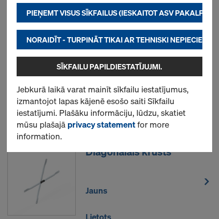
pušu lietojumprogrammas. Tas mums palīdz
PIEŅEMT VISUS SĪKFAILUS (IESKAITOT ASV PAKALPOJ
Pirktākās preces
nodrošināt optimālu mūsu vietnes darbību, it īpaši
nepārtraukti uzlabot mūsu vietnes
NORAIDĪT - TURPINĀT TIKAI AR TEHNISKI NEPIECIEŠAM
Staxo 100 rāmis
funkcionalitāti,
lai atvieglotu Doka tiešsaistes veikala
SĪKFAILU PAPILDIESTATĪJUJMI.
lietošanas pieredzi, vai
to place advertising suitable for you as user on
Jauns
Jebkurā laikā varat mainīt sīkfailu iestatījumus,
certain platforms.
izmantojot lapas kājenē esošo saiti Sīkfailu
Lietots
iestatījumi. Plašāku informāciju, lūdzu, skatiet
Plašāku informāciju par mūsu sīkdatnēm skatiet
mūsu plašajā
privacy statement
for more
mūsu paziņojumā
Datu konfidencialitāte
. Mēs
information.
piedāvājam arī iespēju izvēlēties sīkfailus
(sīkfailu
Diagonālais krusts
papildu iestatījumi)
.
2) Datu pārsūtīšana uz Amerikas Savienotajām
Valstīm
Jauns
Daži no mūsu partneriem ir uzņēmumi, kas
reģistrēti Amerikas Savienotajās Valstīs. Mēs
Lietots
pārsūtām jūsu personas datus manuāli vai caur