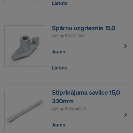
Lietots
Personas dati, kurus mēs pārsūtām uz Amerikas
Savienotajām Valstīm, jo ​​īpaši ir IP adreses
(interneta protokola adreses).
Spārnu uzgrieznis 15,0
Mēs sadarbojamies ar dažādām
Art. nr.
581961000
lietojumprogrammām ar šādiem adresātiem:
Jauns
Facebook LLC
Google LLC
MaxMind Inc.
Lietots
Microsoft Corporation
Monotype Imaging Holdings Inc.
Rocket Science Group LLC
Stiprinājuma savilce 15,0
Sketchfab Inc.
330mm
The Trade Desk, Inc.
Art. nr.
582641000
Vimeo LLC
YouTube LLC
Jauns
Mums ir nepieciešama jūsu piekrišana, lai turpinātu