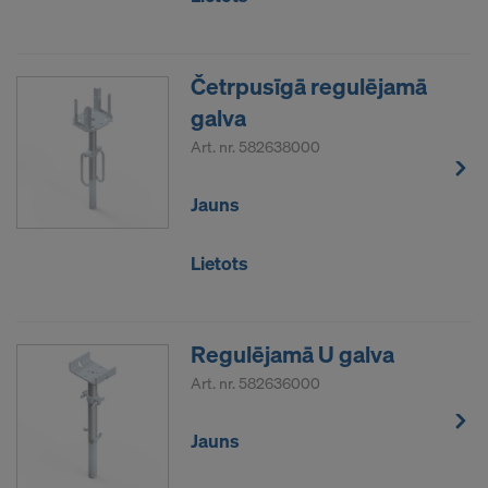
saskarni šiem partneriem Amerikas Savienotajās
Valstīs.
Četrpusīgā regulējamā
Vēlamies jūs informēt, ka 2020. gada 16. jūlija
galva
spriedums (Eiropas Savienības Tiesas spriedums
lietā C-311/18, “Schrems II”) padara spēkā neesošu
Art. nr.
582638000
ES un ASV privātuma vairoga lēmumu, kas ļāva
pārsūtīt personas datus uz Amerikas Savienotajām
Jauns
Valstīm. Rezultātā Amerikas Savienotās Valstis kā
trešā valsts nepiedāvā atbilstošu datu aizsardzības
Lietots
līmeni.
Jums kā lietotājam risks, ka personas datu
pārsūtīšana Amerikas Savienotajās Valstīs
Regulējamā U galva
reģistrētai struktūrai jo īpaši ir saistīta ar to, ka jūsu
Art. nr.
582636000
datiem ASV iestādes var piekļūt uzraudzības un
uzraudzības nolūkos un ka lielā mērā nav efektīvu
Jauns
administratīvo un tiesisko tiesību uz kompensāciju
pret šādu ASV iestāžu rīcību.