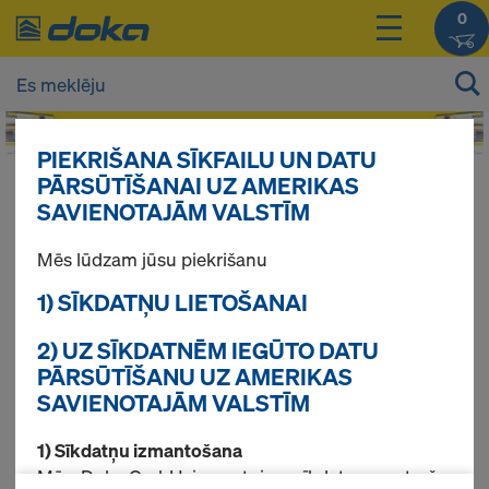
0
PIEKRIŠANA SĪKFAILU UN DATU
PĀRSŪTĪŠANAI UZ AMERIKAS
Jūsu produktu cenas Jūs varat redzēt
SAVIENOTAJĀM VALSTĪM
pieslēdzoties
.
Mēs lūdzam jūsu piekrišanu
Bērzs
1) SĪKDATŅU LIETOŠANAI
2) UZ SĪKDATNĒM IEGŪTO DATU
PĀRSŪTĪŠANU UZ AMERIKAS
Atrasti 5 produkti
SAVIENOTAJĀM VALSTĪM
1) Sīkdatņu izmantošana
Pirktākās preces
Mēs, Doka GmbH, izmantojam sīkdatnes un trešo