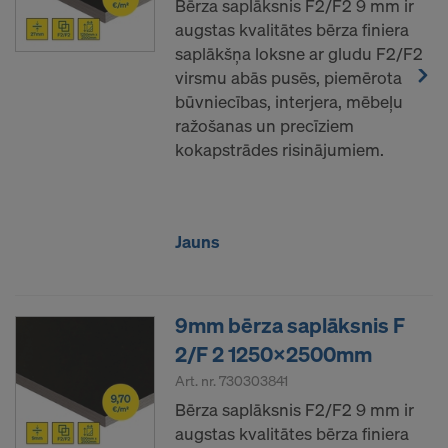
Bērza saplāksnis F2/F2 9 mm ir
sūtīt jūsu personas datus šiem pakalpojumu
augstas kvalitātes bērza finiera
sniedzējiem.
saplākšņa loksne ar gludu F2/F2
Jūs jebkurā laikā varat atsaukt savu piekrišanu
virsmu abās pusēs, piemērota
nākotnē, piekļūstot sīkfailu iestatījumiem vietnē.
būvniecības, interjera, mēbeļu
ražošanas un precīziem
VAI JŪS PIEKRĪTAT SĪKDATŅU
kokapstrādes risinājumiem.
IZMANTOŠANAI UN SAVU PERSONAS
DATU PĀRSŪTĪŠANAI UZ AMERIKAS
SAVIENOTAJĀM VALSTĪM?
Jauns
9mm bērza saplāksnis F
2/F 2 1250x2500mm
Art. nr.
730303841
Bērza saplāksnis F2/F2 9 mm ir
augstas kvalitātes bērza finiera