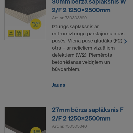
30mm bērza saplāksnis W
Personas dati, kurus mēs pārsūtām uz Amerikas
2/F 2 1250x2500mm
Savienotajām Valstīm, jo ​​īpaši ir IP adreses
Art. nr.
730303829
(interneta protokola adreses).
Izturīgs saplāksnis ar
mitrumizturīgu pārklājumu abās
Mēs sadarbojamies ar dažādām
pusēs. Viena puse gludāka (F2),
lietojumprogrammām ar šādiem adresātiem:
otra – ar nelieliem vizuāliem
Facebook LLC
defektiem (W2). Piemērots
Google LLC
betonēšanas veidņiem un
MaxMind Inc.
būvdarbiem.
Microsoft Corporation
Monotype Imaging Holdings Inc.
Jauns
Rocket Science Group LLC
Sketchfab Inc.
The Trade Desk, Inc.
27mm bērza saplāksnis F
Vimeo LLC
YouTube LLC
2/F 2 1250x2500mm
Art. nr.
730303840
Mums ir nepieciešama jūsu piekrišana, lai turpinātu