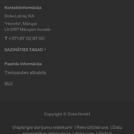
Kontaktinformācija
Doka Latvia, SIA
"Henrihi", Mārupe
LV-2167 Mārupes novads
T
+371 67 02 97 00
SAZINĀTIES TAGAD
Papildu informācija
Tiešsaistes atbalsts
BUJ
Copyright © Doka GmbH
Vispārīgie darījumu noteikumi
Rekvizīti/atruna
Datu
aizsardzības deklarācija
doka.com
Sīkfaili