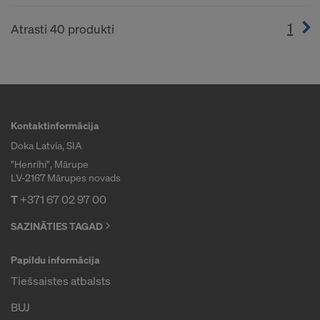
1
(cur
Atrasti 40 produkti
Kontaktinformācija
Doka Latvia, SIA
"Henrihi", Mārupe
LV-2167 Mārupes novads
T
+371 67 02 97 00
SAZINĀTIES TAGAD
Papildu informācija
Tiešsaistes atbalsts
BUJ