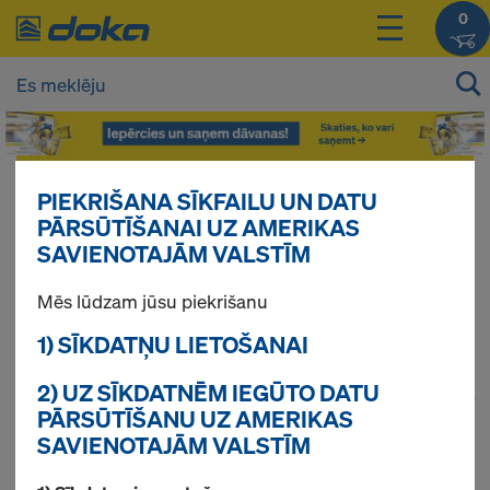
0
Jūsu produktu cenas Jūs varat redzēt
PIEKRIŠANA SĪKFAILU UN DATU
pieslēdzoties
.
PĀRSŪTĪŠANAI UZ AMERIKAS
SAVIENOTAJĀM VALSTĪM
Atbalsta torņi
Mēs lūdzam jūsu piekrišanu
1) SĪKDATŅU LIETOŠANAI
2) UZ SĪKDATNĒM IEGŪTO DATU
1
(cur
Atrasti 40 produkti
PĀRSŪTĪŠANU UZ AMERIKAS
SAVIENOTAJĀM VALSTĪM
Pirktākās preces