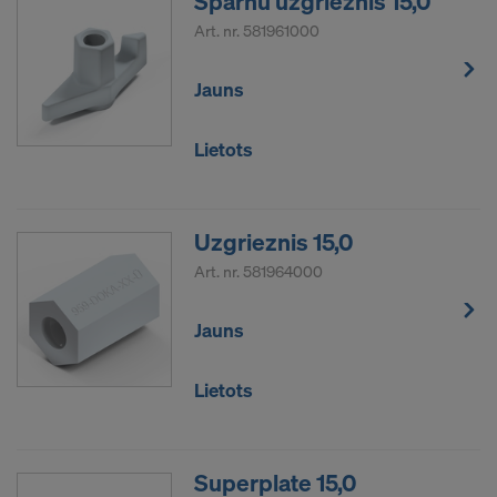
Spārnu uzgrieznis 15,0
administratīvo un tiesisko tiesību uz kompensāciju
pret šādu ASV iestāžu rīcību.
Art. nr.
581961000
Personas dati, kurus mēs pārsūtām uz Amerikas
Jauns
Savienotajām Valstīm, jo ​​īpaši ir IP adreses
(interneta protokola adreses).
Lietots
Mēs sadarbojamies ar dažādām
lietojumprogrammām ar šādiem adresātiem:
Uzgrieznis 15,0
Facebook LLC
Google LLC
Art. nr.
581964000
MaxMind Inc.
Microsoft Corporation
Jauns
Monotype Imaging Holdings Inc.
Rocket Science Group LLC
Lietots
Sketchfab Inc.
The Trade Desk, Inc.
Vimeo LLC
YouTube LLC
Superplate 15,0