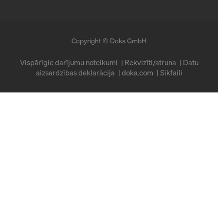
Copyright © Doka GmbH
Vispārīgie darījumu noteikumi
Rekvizīti/atruna
Datu
aizsardzības deklarācija
doka.com
Sīkfaili