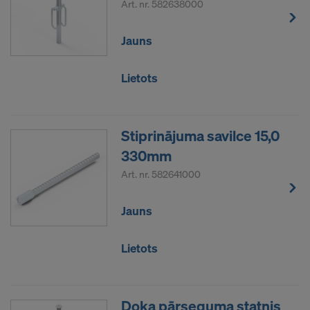
Art. nr.
582638000
Jauns
Lietots
Stiprinājuma savilce 15,0
330mm
Art. nr.
582641000
Jauns
Lietots
Doka pārseguma statnis