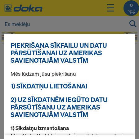
0
PIEKRIŠANA SĪKFAILU UN DATU
PĀRSŪTĪŠANAI UZ AMERIKAS
Jūsu produktu cenas Jūs varat redzēt
SAVIENOTAJĀM VALSTĪM
pieslēdzoties
.
Mēs lūdzam jūsu piekrišanu
Saplāksnis 3S Basic
1) SĪKDATŅU LIETOŠANAI
2) UZ SĪKDATNĒM IEGŪTO DATU
PĀRSŪTĪŠANU UZ AMERIKAS
Atrasti 1 produkti
SAVIENOTAJĀM VALSTĪM
1) Sīkdatņu izmantošana
Pirktākās preces
Mēs, Doka GmbH, izmantojam sīkdatnes un trešo