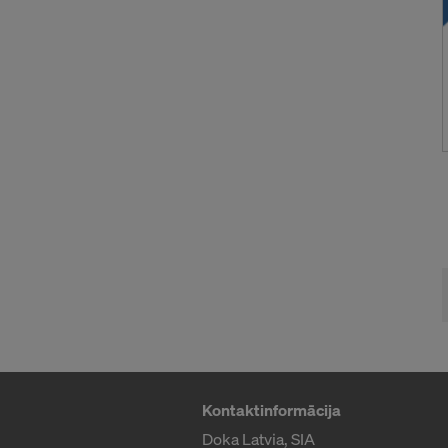
vairoga lēm
Valstīm. Rez
datu aizsard
Jums kā lie
Valstīs reģis
piekļūt uzr
administratī
Personas dat
adreses (int
Mēs sadarb
Facebo
Google 
MaxMind
Microso
Kontaktinformācija
Monotyp
Rocket 
Doka Latvia, SIA