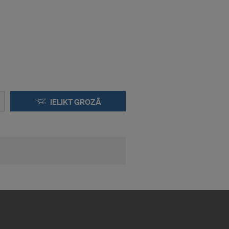
otajām
ā atbilstošu
notajās
 iestādes var
vu
u rīcību.
IELIKT GROZĀ
​īpaši ir IP
tiem: