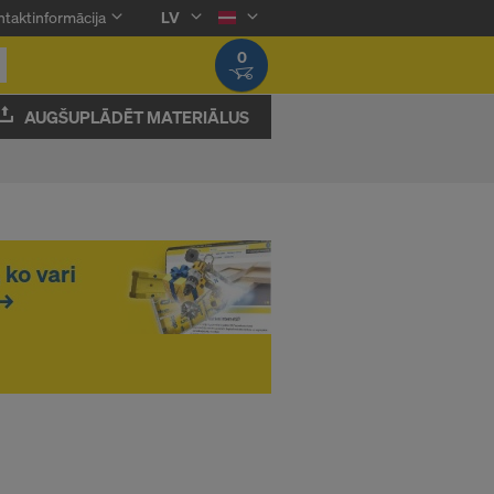
taktinformācija
LV
0
AUGŠUPLĀDĒT MATERIĀLUS