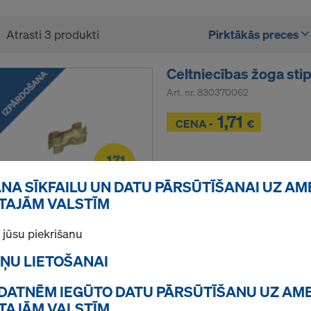
Atrasti 3 produkti
Pirktākās preces
Celtniecības žoga sti
Art. nr.
830370062
1,71
Z
CENA -
€
Z
ANA SĪKFAILU UN DATU PĀRSŪTĪŠANAI UZ AM
Jauns
TAJĀM VALSTĪM
Lietots
jūsu piekrišanu
Daudzums
TŅU LIETOŠANAI
ĪKDATNĒM IEGŪTO DATU PĀRSŪTĪŠANU UZ AM
TAJĀM VALSTĪM