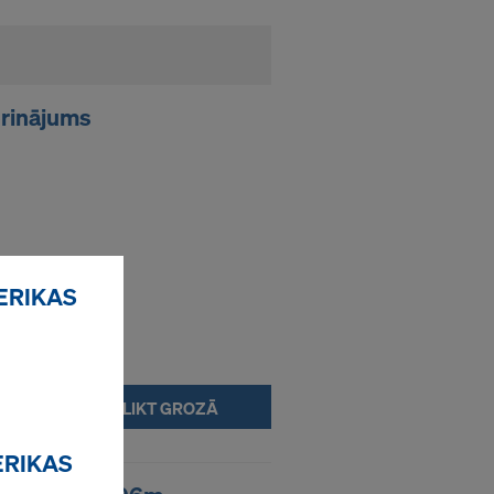
prinājums
ERIKAS
IELIKT GROZĀ
ERIKAS