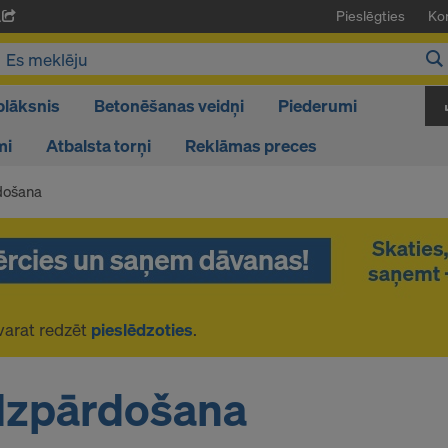
Pieslēgties
Kon
A
plāksnis
Betonēšanas veidņi
Piederumi
mi
Atbalsta torņi
Reklāmas preces
došana
varat redzēt
pieslēdzoties
.
Izpārdošana