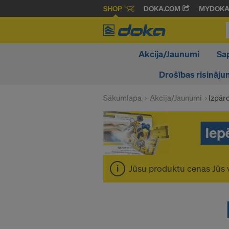
SHOP
DOKA.COM
MYDOK
Akcija/Jaunumi
Sa
Drošības risināju
Sākumlapa
Akcija/Jaunumi
Izpār
Jūsu produktu cenas Jūs 