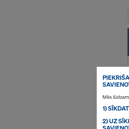
PIEKRIŠ
SAVIENO
Mēs lūdzam 
1) SĪKDA
2) UZ S
SAVIENO