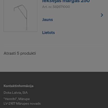
Iekšējās margas 250
Personas dati, kurus mēs pārsūtām uz Amerikas
Art. nr.
582671000
Savienotajām Valstīm, jo ​​īpaši ir IP adreses
(interneta protokola adreses).
Jauns
Mēs sadarbojamies ar dažādām
Lietots
lietojumprogrammām ar šādiem adresātiem:
Facebook LLC
Google LLC
Atrasti 5 produkti
MaxMind Inc.
Microsoft Corporation
Monotype Imaging Holdings Inc.
Rocket Science Group LLC
Sketchfab Inc.
The Trade Desk, Inc.
Kontaktinformācija
Vimeo LLC
Doka Latvia, SIA
YouTube LLC
"Henrihi", Mārupe
LV-2167 Mārupes novads
Mums ir nepieciešama jūsu piekrišana, lai turpinātu