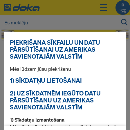
0
PIEKRIŠANA SĪKFAILU UN DATU
PĀRSŪTĪŠANAI UZ AMERIKAS
Jūsu produktu cenas Jūs varat redzēt
SAVIENOTAJĀM VALSTĪM
pieslēdzoties
.
Mēs lūdzam jūsu piekrišanu
Kāpņu tornis 250
1) SĪKDATŅU LIETOŠANAI
2) UZ SĪKDATNĒM IEGŪTO DATU
PĀRSŪTĪŠANU UZ AMERIKAS
Atrasti 5 produkti
SAVIENOTAJĀM VALSTĪM
1) Sīkdatņu izmantošana
Pirktākās preces
Mēs, Doka GmbH, izmantojam sīkdatnes un trešo