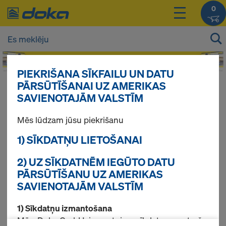
0
PIEKRIŠANA SĪKFAILU UN DATU
PĀRSŪTĪŠANAI UZ AMERIKAS
Jūsu produktu cenas Jūs varat redzēt
SAVIENOTAJĀM VALSTĪM
pieslēdzoties
.
Mēs lūdzam jūsu piekrišanu
Stutes
1) SĪKDATŅU LIETOŠANAI
2) UZ SĪKDATNĒM IEGŪTO DATU
PĀRSŪTĪŠANU UZ AMERIKAS
Atrasti 3 produkti
SAVIENOTAJĀM VALSTĪM
1) Sīkdatņu izmantošana
Pirktākās preces
Mēs, Doka GmbH, izmantojam sīkdatnes un trešo