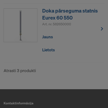
saskarni šiem partneriem Amerikas Savienotajās
Doka pārseguma statnis
Valstīs.
Eurex 60 550
Vēlamies jūs informēt, ka 2020. gada 16. jūlija
Art. nr.
582650000
spriedums (Eiropas Savienības Tiesas spriedums
lietā C-311/18, “Schrems II”) padara spēkā neesošu
Jauns
ES un ASV privātuma vairoga lēmumu, kas ļāva
pārsūtīt personas datus uz Amerikas Savienotajām
Valstīm. Rezultātā Amerikas Savienotās Valstis kā
Lietots
trešā valsts nepiedāvā atbilstošu datu aizsardzības
līmeni.
Atrasti 3 produkti
Jums kā lietotājam risks, ka personas datu
pārsūtīšana Amerikas Savienotajās Valstīs
reģistrētai struktūrai jo īpaši ir saistīta ar to, ka jūsu
datiem ASV iestādes var piekļūt uzraudzības un
uzraudzības nolūkos un ka lielā mērā nav efektīvu
administratīvo un tiesisko tiesību uz kompensāciju
Kontaktinformācija
pret šādu ASV iestāžu rīcību.