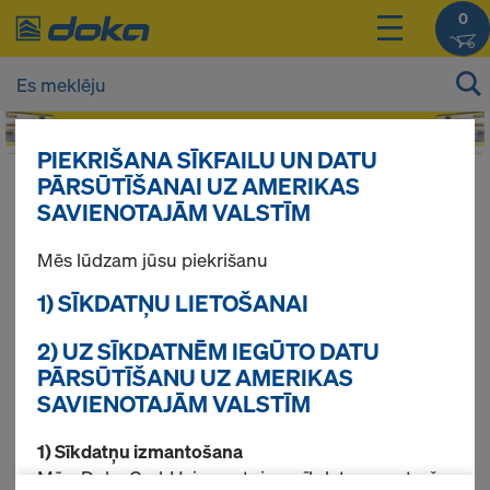
0
PIEKRIŠANA SĪKFAILU UN DATU
PĀRSŪTĪŠANAI UZ AMERIKAS
SAVIENOTAJĀM VALSTĪM
Reģistrēties
Mēs lūdzam jūsu piekrišanu
1) SĪKDATŅU LIETOŠANAI
Reģistrējoties Jūs varat izmantot visas Doka
tiešsaistes veikala funkcijas.
2) UZ SĪKDATNĒM IEGŪTO DATU
PĀRSŪTĪŠANU UZ AMERIKAS
Izmantot reģistrācijas kodu – ja tāds ir
SAVIENOTAJĀM VALSTĪM
pieejams
1) Sīkdatņu izmantošana
Mēs, Doka GmbH, izmantojam sīkdatnes un trešo