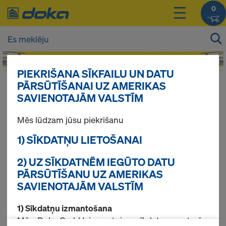
0
PIEKRIŠANA SĪKFAILU UN DATU
PĀRSŪTĪŠANAI UZ AMERIKAS
Jūsu produktu cenas Jūs varat redzēt
SAVIENOTAJĀM VALSTĪM
pieslēdzoties
.
Mēs lūdzam jūsu piekrišanu
Aizsargmargas
1) SĪKDATŅU LIETOŠANAI
2) UZ SĪKDATNĒM IEGŪTO DATU
PĀRSŪTĪŠANU UZ AMERIKAS
Atrasti 2 produkti
SAVIENOTAJĀM VALSTĪM
1) Sīkdatņu izmantošana
Pirktākās preces
Mēs, Doka GmbH, izmantojam sīkdatnes un trešo