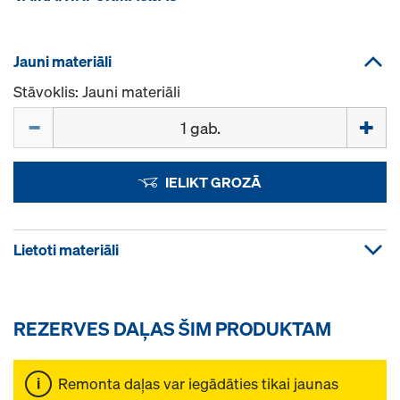
Jauni materiāli
Stāvoklis: Jauni materiāli
Daudzums
IELIKT GROZĀ
Lietoti materiāli
REZERVES DAĻAS ŠIM PRODUKTAM
Remonta daļas var iegādāties tikai jaunas