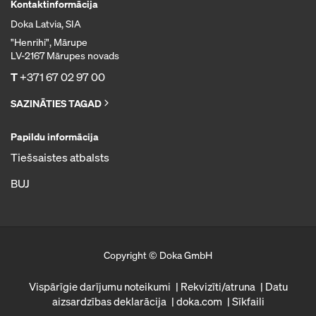
Kontaktinformācija
Doka Latvia, SIA
"Henrihi", Mārupe
LV-2167 Mārupes novads
T
+371 67 02 97 00
SAZINĀTIES TAGAD
Papildu informācija
Tiešsaistes atbalsts
BUJ
Copyright © Doka GmbH
Vispārīgie darījumu noteikumi
Rekvizīti/atruna
Datu
aizsardzības deklarācija
doka.com
Sīkfaili