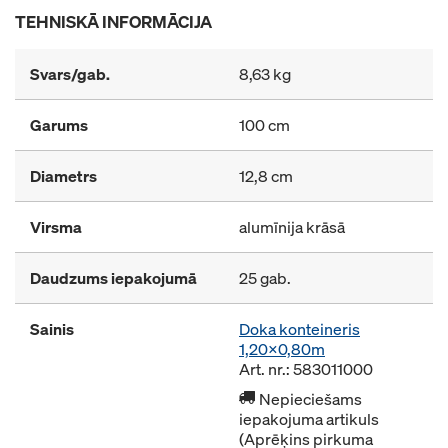
TEHNISKĀ INFORMĀCIJA
Svars/gab.
8,63 kg
Garums
100 cm
Diametrs
12,8 cm
Virsma
alumīnija krāsā
Daudzums iepakojumā
25 gab.
Sainis
Doka konteineris
1,20x0,80m
Art. nr.: 583011000
Nepieciešams
iepakojuma artikuls
(Aprēķins pirkuma