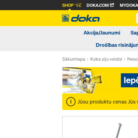
SHOP
DOKA.COM
MYDOK
Akcija/Jaunumi
Sa
Drošības risināju
Sākumlapa
Koka siju veidņi
Nesoš
Jūsu produktu cenas Jūs 