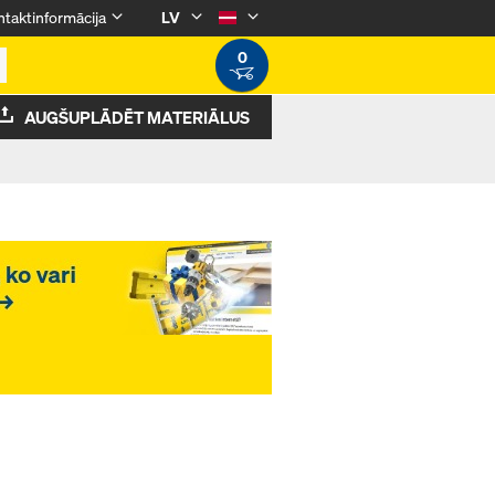
taktinformācija
LV
0
AUGŠUPLĀDĒT MATERIĀLUS