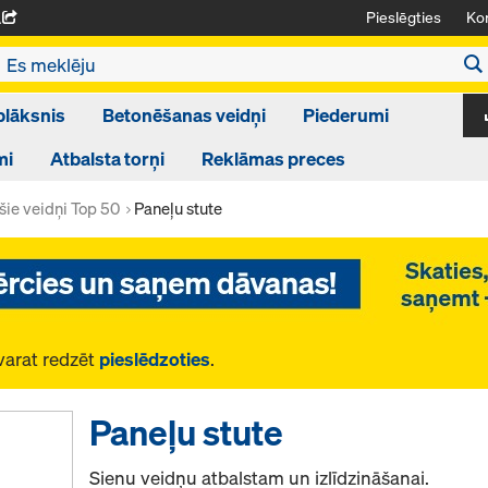
Pieslēgties
Kon
A
plāksnis
Betonēšanas veidņi
Piederumi
mi
Atbalsta torņi
Reklāmas preces
ie veidņi Top 50
Paneļu stute
varat redzēt
pieslēdzoties
.
Paneļu stute
Sienu veidņu atbalstam un izlīdzināšanai.