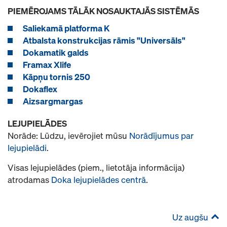
PIEMĒROJAMS TĀLĀK NOSAUKTAJĀS SISTĒMĀS
Saliekamā platforma K
Atbalsta konstrukcijas rāmis "Universāls"
Dokamatik galds
Framax Xlife
Kāpņu tornis 250
Dokaflex
Aizsargmargas
LEJUPIELĀDES
Norāde: Lūdzu, ievērojiet mūsu
Norādījumus par
lejupielādi
.
Visas lejupielādes (piem., lietotāja informācija)
atrodamas
Doka lejupielādes centrā
.
Uz augšu