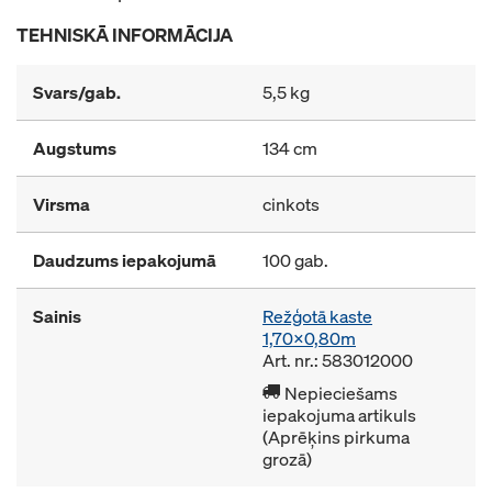
TEHNISKĀ INFORMĀCIJA
Svars/gab.
5,5 kg
Augstums
134 cm
Virsma
cinkots
Daudzums iepakojumā
100 gab.
Sainis
Režģotā kaste
1,70x0,80m
Art. nr.: 583012000
Nepieciešams
iepakojuma artikuls
(Aprēķins pirkuma
grozā)