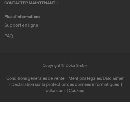
CONTACTER MAINTENANT
Plus d'informations
Support en ligne
FAQ
Copyright © Doka GmbH
Conditions générales de vente
Mentions légales/Disclaimer
Déclaration sur la protection des données informatiques
doka.com
Cookies