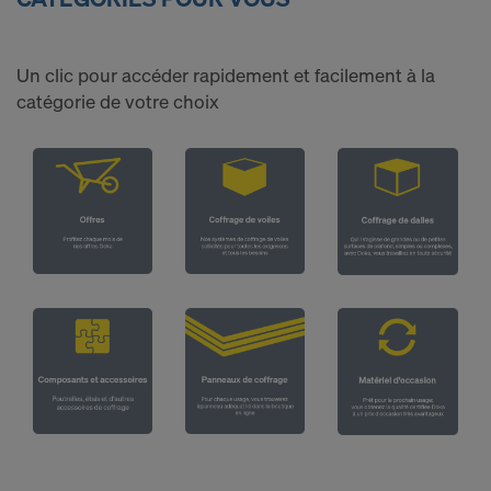
i
m
Un clic pour accéder rapidement et facilement à la
catégorie de votre choix
p
l
i
c
i