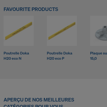
n
FAVOURITE PRODUCTS
t
o
u
Poutrelle Doka
Poutrelle Doka
Plaque s
t
H20 eco N
H20 eco P
15,0
e
s
APERÇU DE NOS MEILLEURES
CATÉGORIES POUR VOUS