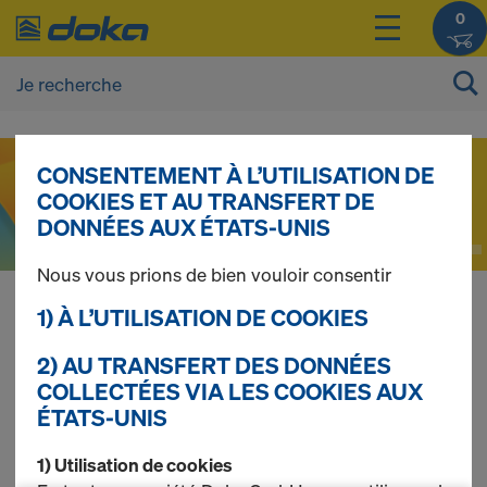
0
D
CONSENTEMENT À L’UTILISATION DE
o
COOKIES ET AU TRANSFERT DE
DONNÉES AUX ÉTATS-UNIS
k
Nous vous prions de bien vouloir consentir
1) À L’UTILISATION DE COOKIES
a
Doka Online Shop
2) AU TRANSFERT DES DONNÉES
Coffrage & échafaudage
COLLECTÉES VIA LES COOKIES AUX
O
ÉTATS-UNIS
Achetez simplement &
rapidement en ligne.
1) Utilisation de cookies