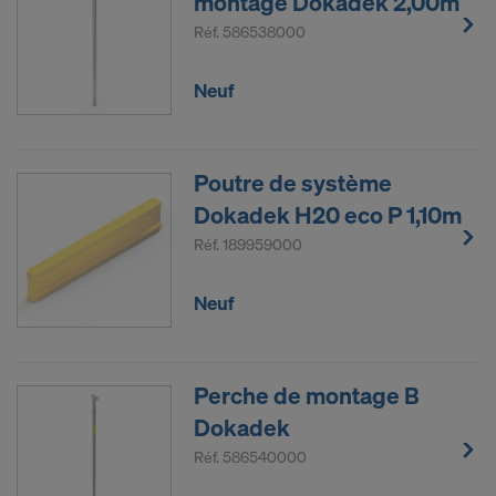
montage Dokadek 2,00m
Réf.
586538000
Neuf
Poutre de système
Dokadek H20 eco P 1,10m
Réf.
189959000
Neuf
Perche de montage B
Dokadek
Réf.
586540000