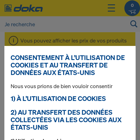
0
Vous pouvez afficher les prix de vos produits
après vous être
connecté(e)
ou
inscrit(e)
.
CONSENTEMENT À L’UTILISATION DE
COOKIES ET AU TRANSFERT DE
Coffrages
DONNÉES AUX ÉTATS-UNIS
Nous vous prions de bien vouloir consentir
modulaires de
1) À L’UTILISATION DE COOKIES
dalles
2) AU TRANSFERT DES DONNÉES
COLLECTÉES VIA LES COOKIES AUX
ÉTATS-UNIS