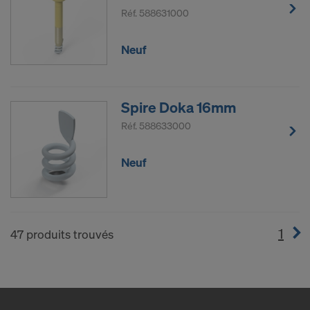
Réf.
588631000
Neuf
Spire Doka 16mm
Réf.
588633000
Neuf
1
(cur
47 produits trouvés