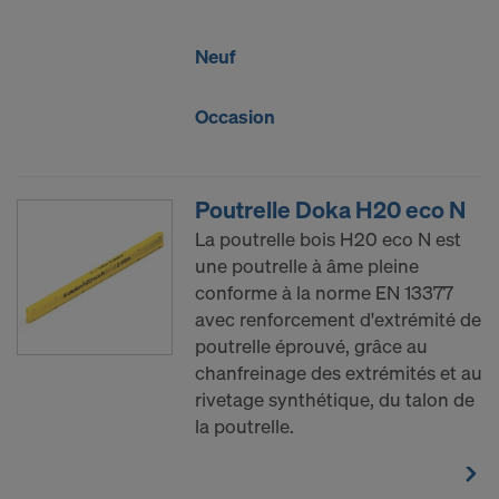
2) Transfert de données aux États-Unis
Neuf
Certains de nos partenaires ont leur succursale aux
États-Unis. Nous transmettons vos données à
Occasion
caractère personnel à nos partenaires aux États-
Unis, manuellement ou via une interface.
Nous tenons à vous informer que l’arrêt du 16 juillet
Poutrelle Doka H20 eco N
2020 (Cour de justice de l’Union européenne, C-
La poutrelle bois H20 eco N est
311/18, arrêt « Schrems II ») a rétracté la décision
une poutrelle à âme pleine
d’adéquation qui autorisait un transfert de données
conforme à la norme EN 13377
à caractère personnel aux États-Unis. Par
avec renforcement d'extrémité de
conséquent les États-Unis, en tant que pays tiers,
poutrelle éprouvé, grâce au
ne fournissent pas de niveau adéquat de
chanfreinage des extrémités et au
protection des données.
rivetage synthétique, du talon de
Pour vous, utilisateur, le risque d’un transfert de
la poutrelle.
données à caractère personnel aux États-Unis
consiste notamment en ce que vos données sont