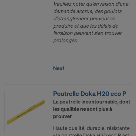
soumises à l’accès des autorités américaines à des
Veuillez noter qu'en raison d'une
fins de contrôle et de surveillance et en ce que
demande accrue, des goulots
vous êtes largement dépourvu de droits effectifs et
d'étranglement peuvent se
exécutoires contre cette procédure des autorités
produire et que les délais de
américaines.
livraison peuvent s'en trouver
prolongés.
Les données à caractère personnel que nous
transmettons aux États-Unis sont en particulier
des adresses IP (« adresses de protocole Internet »).
Nous coopérons avec les destinataires suivants par
Neuf
le biais de diverses applications :
Facebook LLC
Poutrelle Doka H20 eco P
Google LLC
La poutrelle incontournable, dont
MaxMind Inc.
les qualités ne sont plus à
Microsoft Corporation
prouver
Monotype Imaging Holdings Inc.
Rocket Science Group LLC
Haute qualité, durable, résistante
Sketchfab Inc.
- la poutrelle Doka H20 eco P est