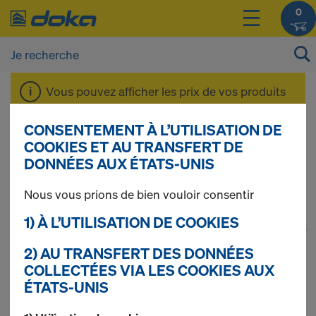
0
Vous pouvez afficher les prix de vos produits
après vous être
connecté(e)
ou
inscrit(e)
.
CONSENTEMENT À L’UTILISATION DE
COOKIES ET AU TRANSFERT DE
Outils
DONNÉES AUX ÉTATS-UNIS
Nous vous prions de bien vouloir consentir
1) À L’UTILISATION DE COOKIES
1
(cur
574 produits trouvés
2) AU TRANSFERT DES DONNÉES
COLLECTÉES VIA LES COOKIES AUX
Le plus recherché
ÉTATS-UNIS
Poutrelle Doka H20 top P