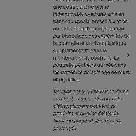
The Trade Desk, Inc.
une poutre à âme pleine
Vimeo LLC
indéformable avec une âme en
YouTube LLC
panneau spécial pressé à plat et
un renfort d'extrémité éprouvé
Nous avons besoin de votre consentement
par biseautage des extrémités de
explicite pour continuer à pouvoir transmettre vos
la poutrelle et un rivet plastique
données à caractère personnel à ces fournisseurs.
supplémentaire dans la
Vous pourrez révoquer, avec effet à l’avenir, votre
membrure de le poutrelle. La
consentement à tout moment en accédant aux
poutrelle peut être utilisée dans
paramétrages des cookies sur le site Internet.
les systèmes de coffrage de murs
et de dalles.
CONSENTEZ-VOUS À L’UTILISATION
DE COOKIES ET AU TRANSFERT DE
Veuillez noter qu'en raison d'une
VOS DONNÉES À CARACTÈRE
demande accrue, des goulots
PERSONNEL AUX ÉTATS-UNIS?
d'étranglement peuvent se
produire et que les délais de
livraison peuvent s'en trouver
prolongés.