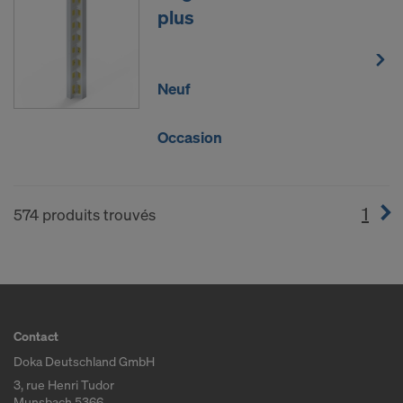
plus
Neuf
Occasion
1
(cur
574 produits trouvés
Contact
Doka Deutschland GmbH
3, rue Henri Tudor
Munsbach 5366