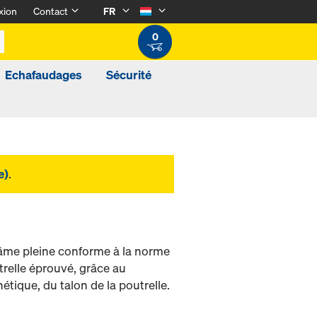
xion
Contact
FR
0
Echafaudages
Sécurité
e)
.
N
 âme pleine conforme à la norme
relle éprouvé, grâce au
étique, du talon de la poutrelle.