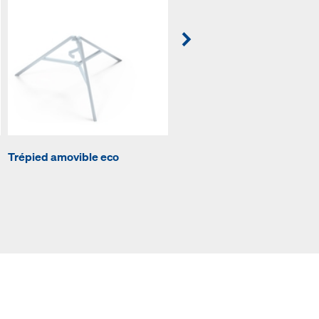
Éclisse poutrelles H20
Trépied amovible eco
croisées