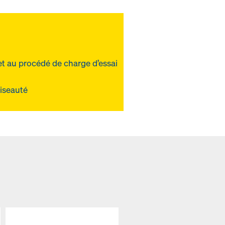
 et au procédé de charge d’essai
biseauté