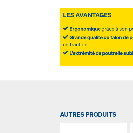
LES AVANTAGES
Ergonomique
grâce à son p
Grande qualité du talon de p
en traction
L’extrémité de poutrelle s
AUTRES PRODUITS