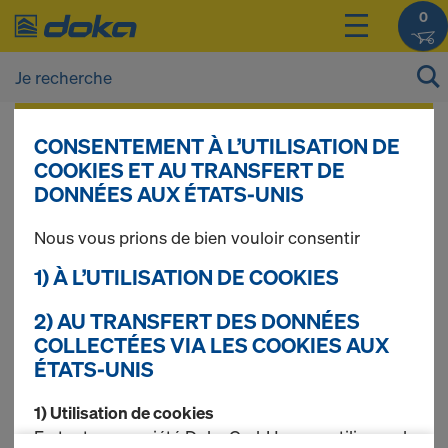
0
Vous pouvez afficher les prix de vos produits
CONSENTEMENT À L’UTILISATION DE
après vous être
connecté(e)
ou
inscrit(e)
.
COOKIES ET AU TRANSFERT DE
DONNÉES AUX ÉTATS-UNIS
Grille coulissante
Nous vous prions de bien vouloir consentir
1) À L’UTILISATION DE COOKIES
Safeflex
2) AU TRANSFERT DES DONNÉES
COLLECTÉES VIA LES COOKIES AUX
ÉTATS-UNIS
2 produits trouvés
1) Utilisation de cookies
En tant que société Doka GmbH, nous utilisons des
Le plus recherché