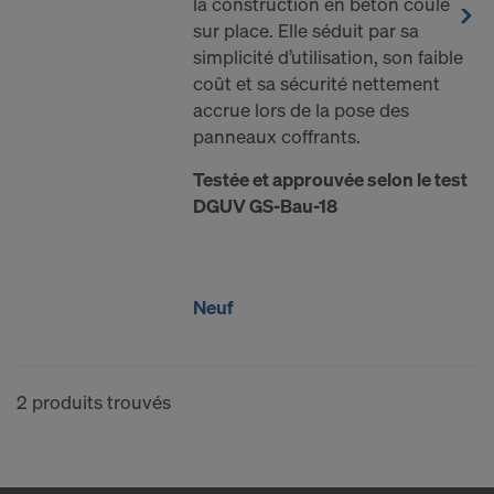
la construction en béton coulé
vous êtes largement dépourvu de droits effectifs et
sur place. Elle séduit par sa
exécutoires contre cette procédure des autorités
simplicité d’utilisation, son faible
américaines.
coût et sa sécurité nettement
Les données à caractère personnel que nous
accrue lors de la pose des
transmettons aux États-Unis sont en particulier
panneaux coffrants.
des adresses IP (« adresses de protocole Internet »).
Testée et approuvée selon le test
Nous coopérons avec les destinataires suivants par
DGUV GS-Bau-18
le biais de diverses applications :
Facebook LLC
Google LLC
Neuf
MaxMind Inc.
Microsoft Corporation
Monotype Imaging Holdings Inc.
2 produits trouvés
Rocket Science Group LLC
Sketchfab Inc.
The Trade Desk, Inc.
Vimeo LLC