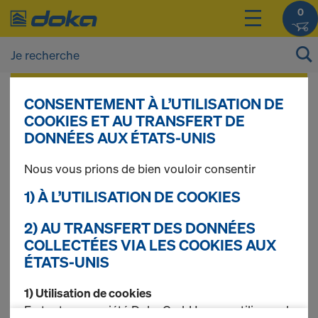
0
Vous pouvez afficher les prix de vos produits
CONSENTEMENT À L’UTILISATION DE
après vous être
connecté(e)
ou
inscrit(e)
.
COOKIES ET AU TRANSFERT DE
DONNÉES AUX ÉTATS-UNIS
Broche de tête
Nous vous prions de bien vouloir consentir
1) À L’UTILISATION DE COOKIES
2) AU TRANSFERT DES DONNÉES
2 produits trouvés
COLLECTÉES VIA LES COOKIES AUX
ÉTATS-UNIS
Le plus recherché
1) Utilisation de cookies
Vérin de tête 60cm
En tant que société Doka GmbH, nous utilisons des