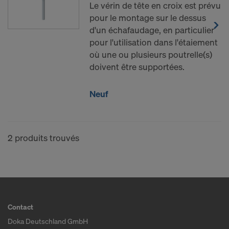
Le vérin de tête en croix est prévu
Certains de nos partenaires ont leur succursale aux
pour le montage sur le dessus
États-Unis. Nous transmettons vos données à
d'un échafaudage, en particulier
caractère personnel à nos partenaires aux États-
pour l'utilisation dans l'étaiement
Unis, manuellement ou via une interface.
où une ou plusieurs poutrelle(s)
doivent être supportées.
Nous tenons à vous informer que l’arrêt du 16 juillet
2020 (Cour de justice de l’Union européenne, C-
311/18, arrêt « Schrems II ») a rétracté la décision
Neuf
d’adéquation qui autorisait un transfert de données
à caractère personnel aux États-Unis. Par
conséquent les États-Unis, en tant que pays tiers,
2 produits trouvés
ne fournissent pas de niveau adéquat de
protection des données.
Pour vous, utilisateur, le risque d’un transfert de
données à caractère personnel aux États-Unis
consiste notamment en ce que vos données sont
Contact
soumises à l’accès des autorités américaines à des
Doka Deutschland GmbH
fins de contrôle et de surveillance et en ce que